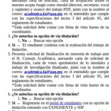
anexando carta de solicitud, carta de aceptación donde el
maestro acepta fungir como sinodal (director, secretario, vocal
y suplente) y avance del trabajo PDF, junto con tu nombre al
correo:
academica.fa@uaq.mx
en el entendido que cumple
con las especificaciones del inciso I del artículo 95, del
reglamento de estudiantes.
*Toda solicitud debe contar con firma de visto bueno de su
coordinador.
¿Se autoriza su opción de vía titulación?
No →
Buscar otra opción
Si →
El estudiante continua con la realización del trabajo de
titulación.
Presenta solicitud de finalización de memoria de trabajo ante
el H. Consejo Académico, anexando carta de solicitud de
finalización, carta de votos aprobatorios de lo sinodales y
trabajo de investigación finalizado, junto con tu nombre al
correo:
academica.fa@uaq.mx
en el entendido que cumple
con las especificaciones del inciso I del artículo 95, del
reglamento de estudiantes.
*Toda solicitud debe contar con firma de visto bueno de su
coordinador.
¿Se autoriza su opción de vía titulación?
No →
Buscar otra opción
Si →
Registrarse en el
portal de estudiantes
con tu opción de
titulación entrando con EXPEDIENTE y NIP