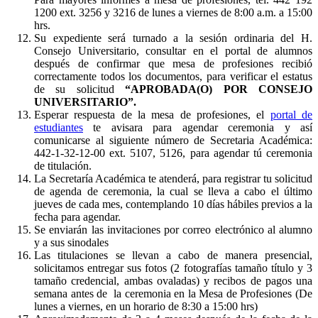
1200 ext. 3256 y 3216 de lunes a viernes de 8:00 a.m. a 15:00
hrs.
Su expediente será turnado a la sesión ordinaria del H.
Consejo Universitario, consultar en el portal de alumnos
después de confirmar que mesa de profesiones recibió
correctamente todos los documentos, para verificar el estatus
de su solicitud
“APROBADA(O) POR CONSEJO
UNIVERSITARIO”.
Esperar respuesta de la mesa de profesiones, el
portal de
estudiantes
te avisara para agendar ceremonia y así
comunicarse al siguiente número de Secretaria Académica:
442-1-32-12-00 ext. 5107, 5126, para agendar tú ceremonia
de titulación.
La Secretaría Académica te atenderá, para registrar tu solicitud
de agenda de ceremonia, la cual se lleva a cabo el último
jueves de cada mes, contemplando 10 días hábiles previos a la
fecha para agendar.
Se enviarán las invitaciones por correo electrónico al alumno
y a sus sinodales
Las titulaciones se llevan a cabo de manera presencial,
solicitamos entregar sus fotos (2 fotografías tamaño título y 3
tamaño credencial, ambas ovaladas) y recibos de pagos una
semana antes de la ceremonia en la Mesa de Profesiones (De
lunes a viernes, en un horario de 8:30 a 15:00 hrs)