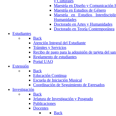
y Culturales
Maestría en Diseño y Comunicación 
Maestría en Estudios de Género
Maestría en Estudios Interdiscipl
Humanidades
Doctorado en Artes y Humanidades
Doctorado en Teoría Contemporánea
Estudiantes
Back
Atención Integral del Estudiante
Trámites y Servicios
Recibo de pago para la adquisión de tarjeta del san
Reglamento de estudiantes
Portal UAQ
Extensión
Back
Educación Continua
Escuela de Iniciación Musical
Coordinación de Seguimiento de Egresados
Investigación
Back
Jefatura de Investigación y Posgrado
Publicaciones
Docentes
Back