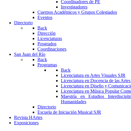
Coordinadores de PE
Investigadores
Cuerpos Académicos y Grupos Colegiados
Eventos
Directorio
Back
Dirección
Licenciaturas
Posgrados
Coordinaciones
San Juan del Río
Back
Programas
Back
Licenciatura en Artes Visuales SJR
Licenciatura en Docencia de las Arte
Licenciatura en Diseño y Comunicaci
Licenciatura en Música Popular Con
Maestría en Estudios Interdiscipl
Humanidades
Directorio
Escuela de Iniciación Musical SJR
Revista HArtes
Exposiciones