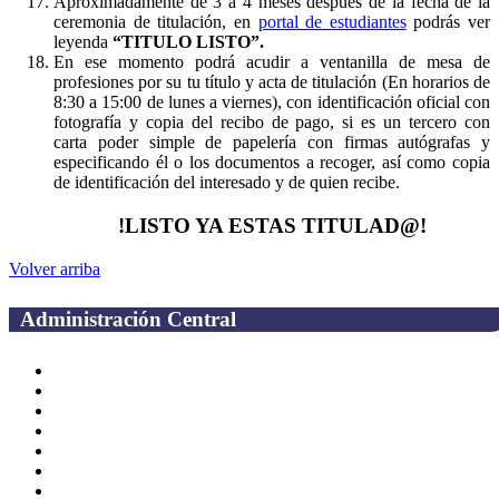
Aproximadamente de 3 a 4 meses después de la fecha de la
ceremonia de titulación, en
portal de estudiantes
podrás ver
leyenda
“TITULO LISTO”.
En ese momento podrá acudir a ventanilla de mesa de
profesiones por su tu título y acta de titulación (En horarios de
8:30 a 15:00 de lunes a viernes), con identificación oficial con
fotografía y copia del recibo de pago, si es un tercero con
carta poder simple de papelería con firmas autógrafas y
especificando él o los documentos a recoger, así como copia
de identificación del interesado y de quien recibe.
!LISTO YA ESTAS TITULAD@!
Volver arriba
Administración Central
Página principal
Rectoría
Secretarías
Direcciones
Coordinaciones
Bachilleres
Facultades