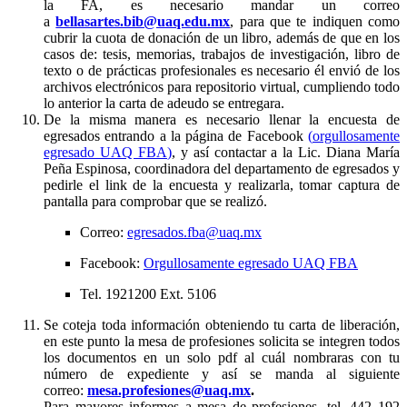
la FA, es necesario mandar un correo
a
bellasartes.bib@uaq.edu.mx
, para que te indiquen como
cubrir la cuota de donación de un libro, además de que en los
casos de: tesis, memorias, trabajos de investigación, libro de
texto o de prácticas profesionales es necesario él envió de los
archivos electrónicos para repositorio virtual, cumpliendo todo
lo anterior la carta de adeudo se entregara.
De la misma manera es necesario llenar la encuesta de
egresados entrando a la página de Facebook
(
orgullosamente
egresado UAQ FBA
)
, y así contactar a la Lic. Diana María
Peña Espinosa, coordinadora del departamento de egresados y
pedirle el link de la encuesta y realizarla, tomar captura de
pantalla para comprobar que se realizó.
Correo:
egresados.fba@uaq.mx
Facebook:
Orgullosamente egresado UAQ FBA
Tel. 1921200 Ext. 5106
Se coteja toda información obteniendo tu carta de liberación,
en este punto la mesa de profesiones solicita se integren todos
los documentos en un solo pdf al cuál nombraras con tu
número de expediente y así se manda al siguiente
correo:
mesa.profesiones@uaq.mx
.
Para mayores informes a mesa de profesiones, tel. 442 192