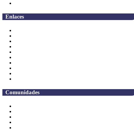
Campus
Enlaces
Correo Empleados UAQ
Directorio
CAS
TV UAQ
Radio UAQ
Calendario Escolar
Bibliotecas
Contraloria Social
Mapa de sitio
Preguntas frecuentes
Comunidades
Alumnos
Correo Alumnos UAQ
Solicitud Correo
Docentes
Administrativos