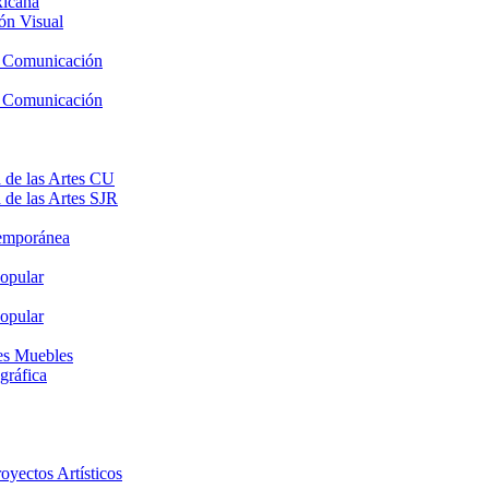
xicana
ón Visual
y Comunicación
y Comunicación
 de las Artes CU
 de las Artes SJR
temporánea
opular
opular
nes Muebles
gráfica
oyectos Artísticos