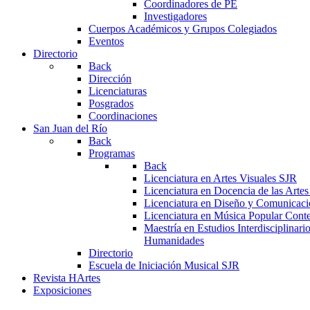
Coordinadores de PE
Investigadores
Cuerpos Académicos y Grupos Colegiados
Eventos
Directorio
Back
Dirección
Licenciaturas
Posgrados
Coordinaciones
San Juan del Río
Back
Programas
Back
Licenciatura en Artes Visuales SJR
Licenciatura en Docencia de las Arte
Licenciatura en Diseño y Comunicaci
Licenciatura en Música Popular Con
Maestría en Estudios Interdisciplinari
Humanidades
Directorio
Escuela de Iniciación Musical SJR
Revista HArtes
Exposiciones