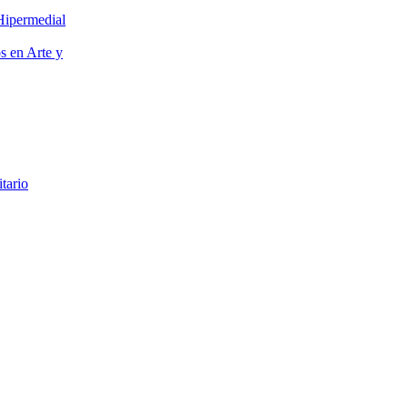
Hipermedial
os en Arte y
itario