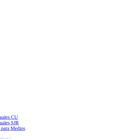
suales CU
suales SJR
 para Medios