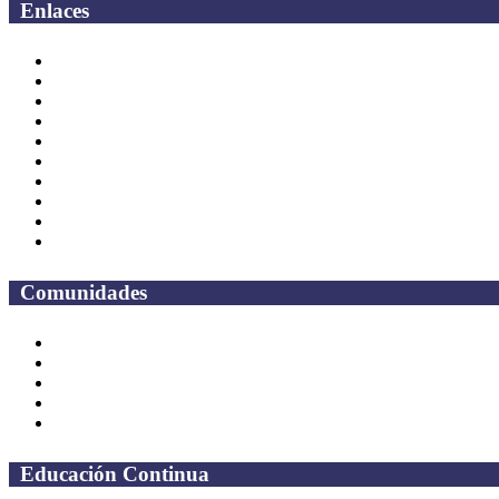
Enlaces
Correo Empleados UAQ
Directorio
CAS
TV UAQ
Radio UAQ
Calendario Escolar
Bibliotecas
Contraloria Social
Mapa de sitio
Preguntas frecuentes
Comunidades
Alumnos
Correo Alumnos UAQ
Solicitud Correo
Docentes
Administrativos
Educación Continua