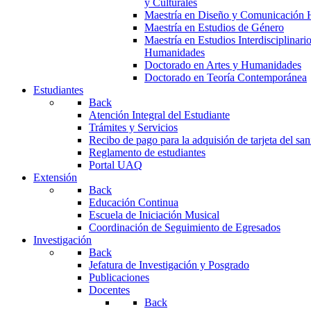
y Culturales
Maestría en Diseño y Comunicación 
Maestría en Estudios de Género
Maestría en Estudios Interdisciplinari
Humanidades
Doctorado en Artes y Humanidades
Doctorado en Teoría Contemporánea
Estudiantes
Back
Atención Integral del Estudiante
Trámites y Servicios
Recibo de pago para la adquisión de tarjeta del san
Reglamento de estudiantes
Portal UAQ
Extensión
Back
Educación Continua
Escuela de Iniciación Musical
Coordinación de Seguimiento de Egresados
Investigación
Back
Jefatura de Investigación y Posgrado
Publicaciones
Docentes
Back