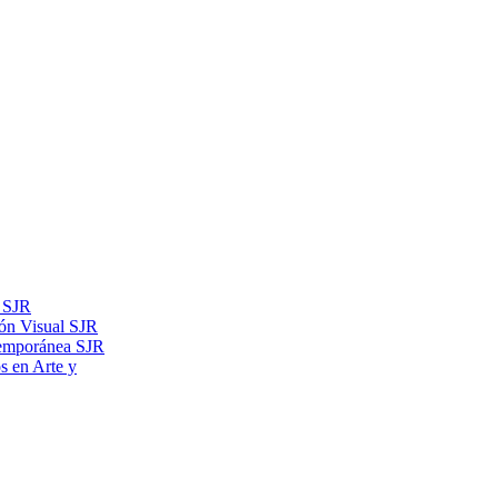
s SJR
ón Visual SJR
temporánea SJR
os en Arte y