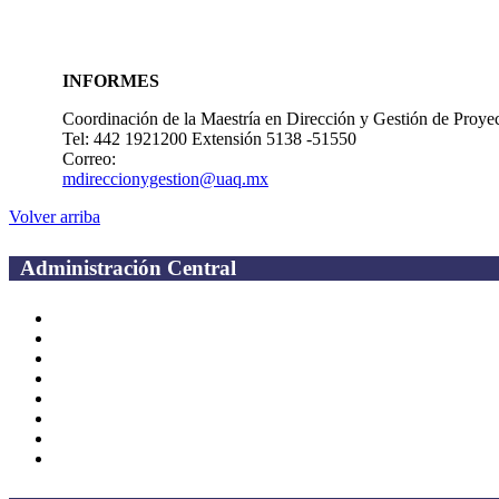
INFORMES
Coordinación de la Maestría en Dirección y Gestión de Proyect
Tel: 442 1921200 Extensión 5138 -51550
Correo:
mdireccionygestion@uaq.mx
Volver arriba
Administración Central
Página principal
Rectoría
Secretarías
Direcciones
Coordinaciones
Bachilleres
Facultades
Campus