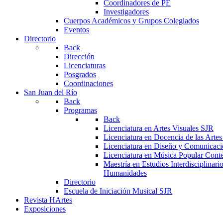
Coordinadores de PE
Investigadores
Cuerpos Académicos y Grupos Colegiados
Eventos
Directorio
Back
Dirección
Licenciaturas
Posgrados
Coordinaciones
San Juan del Río
Back
Programas
Back
Licenciatura en Artes Visuales SJR
Licenciatura en Docencia de las Arte
Licenciatura en Diseño y Comunicaci
Licenciatura en Música Popular Con
Maestría en Estudios Interdisciplinari
Humanidades
Directorio
Escuela de Iniciación Musical SJR
Revista HArtes
Exposiciones