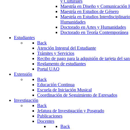
y Culturales
Maestría en Diseño y Comunicación 
Maestría en Estudios de Género
Maestría en Estudios Interdisciplinari
Humanidades
Doctorado en Artes y Humanidades
Doctorado en Teoría Contemporánea
Estudiantes
Back
Atención Integral del Estudiante
Trámites y Servicios
Recibo de pago para la adquisión de tarjeta del san
Reglamento de estudiantes
Portal UAQ
Extensión
Back
Educación Continua
Escuela de Iniciación Musical
Coordinación de Seguimiento de Egresados
Investigación
Back
Jefatura de Investigación y Posgrado
Publicaciones
Docentes
Back