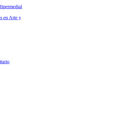
Hipermedial
os en Arte y
itario