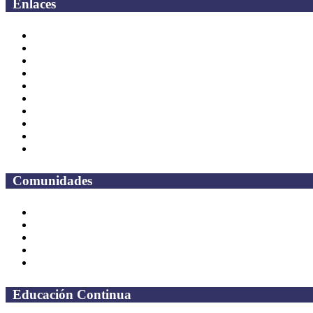
Enlaces
Correo Empleados UAQ
Directorio
CAS
TV UAQ
Radio UAQ
Calendario Escolar
Bibliotecas
Contraloria Social
Mapa de sitio
Preguntas frecuentes
Comunidades
Alumnos
Correo Alumnos UAQ
Solicitud Correo
Docentes
Administrativos
Educación Continua