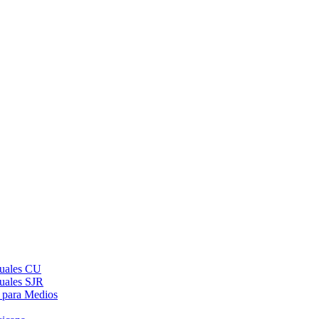
suales CU
suales SJR
 para Medios