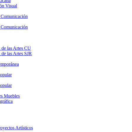
xicana
ón Visual
y Comunicación
y Comunicación
 de las Artes CU
 de las Artes SJR
temporánea
opular
opular
nes Muebles
gráfica
oyectos Artísticos