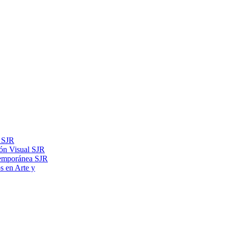
s SJR
ón Visual SJR
temporánea SJR
os en Arte y