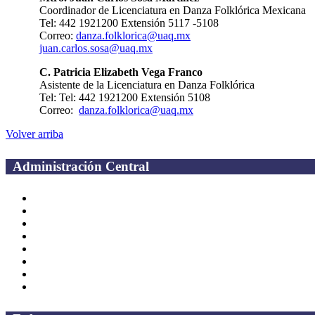
Coordinador de Licenciatura en Danza Folklórica Mexicana
Tel: 442 1921200 Extensión 5117 -5108
Correo:
danza.folklorica@uaq.mx
juan.carlos.sosa@uaq.mx
C. Patricia Elizabeth Vega Franco
Asistente de la Licenciatura en Danza Folklórica
Tel: Tel: 442 1921200 Extensión 5108
Correo:
danza.folklorica@uaq.mx
Volver arriba
Administración Central
Página principal
Rectoría
Secretarías
Direcciones
Coordinaciones
Bachilleres
Facultades
Campus