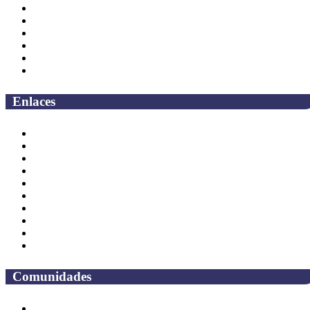
Secretarías
Direcciones
Coordinaciones
Bachilleres
Facultades
Campus
Enlaces
Correo Empleados UAQ
Directorio
CAS
TV UAQ
Radio UAQ
Calendario Escolar
Bibliotecas
Contraloria Social
Mapa de sitio
Preguntas frecuentes
Comunidades
Alumnos