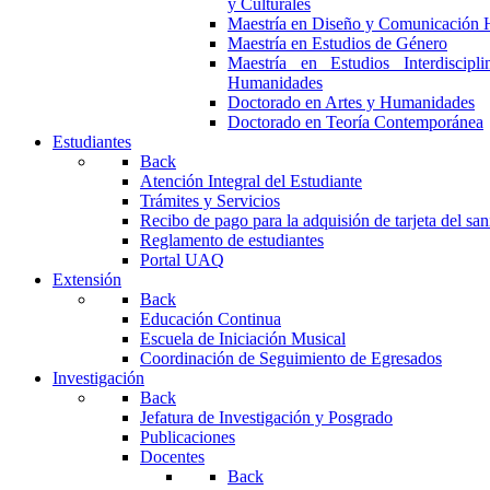
y Culturales
Maestría en Diseño y Comunicación 
Maestría en Estudios de Género
Maestría en Estudios Interdiscipl
Humanidades
Doctorado en Artes y Humanidades
Doctorado en Teoría Contemporánea
Estudiantes
Back
Atención Integral del Estudiante
Trámites y Servicios
Recibo de pago para la adquisión de tarjeta del san
Reglamento de estudiantes
Portal UAQ
Extensión
Back
Educación Continua
Escuela de Iniciación Musical
Coordinación de Seguimiento de Egresados
Investigación
Back
Jefatura de Investigación y Posgrado
Publicaciones
Docentes
Back