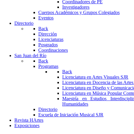
Coordinadores de PE
Investigadores
Cuerpos Académicos y Grupos Colegiados
Eventos
Directorio
Back
Dirección
Licenciaturas
Posgrados
Coordinaciones
San Juan del Río
Back
Programas
Back
Licenciatura en Artes Visuales SJR
Licenciatura en Docencia de las Arte
Licenciatura en Diseño y Comunicaci
Licenciatura en Música Popular Con
Maestría en Estudios Interdiscipl
Humanidades
Directorio
Escuela de Iniciación Musical SJR
Revista HArtes
Exposiciones