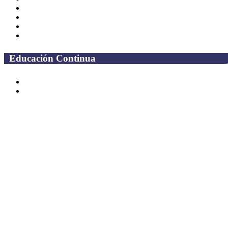
Correo Alumnos UAQ
Solicitud Correo
Docentes
Administrativos
Educación Continua
Programas Educativos
Convocatorias