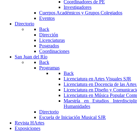
Coordinadores de PE
Investigadores
Cuerpos Académicos y Grupos Colegiados
Eventos
Directorio
Back
Dirección
Licenciaturas
Posgrados
Coordinaciones
San Juan del Río
Back
Programas
Back
Licenciatura en Artes Visuales SJR
Licenciatura en Docencia de las Arte
Licenciatura en Diseño y Comunicaci
Licenciatura en Música Popular Con
Maestría en Estudios Interdiscipl
Humanidades
Directorio
Escuela de Iniciación Musical SJR
Revista HArtes
Exposiciones