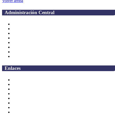
Volver arriba
Administración Central
Página principal
Rectoría
Secretarías
Direcciones
Coordinaciones
Bachilleres
Facultades
Campus
Enlaces
Correo Empleados UAQ
Directorio
CAS
TV UAQ
Radio UAQ
Calendario Escolar
Bibliotecas
Contraloria Social