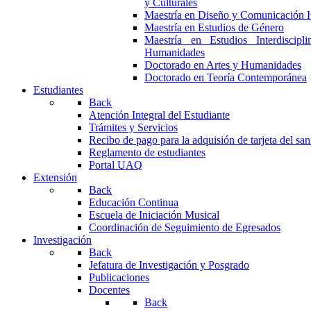
y Culturales
Maestría en Diseño y Comunicación 
Maestría en Estudios de Género
Maestría en Estudios Interdiscipl
Humanidades
Doctorado en Artes y Humanidades
Doctorado en Teoría Contemporánea
Estudiantes
Back
Atención Integral del Estudiante
Trámites y Servicios
Recibo de pago para la adquisión de tarjeta del san
Reglamento de estudiantes
Portal UAQ
Extensión
Back
Educación Continua
Escuela de Iniciación Musical
Coordinación de Seguimiento de Egresados
Investigación
Back
Jefatura de Investigación y Posgrado
Publicaciones
Docentes
Back