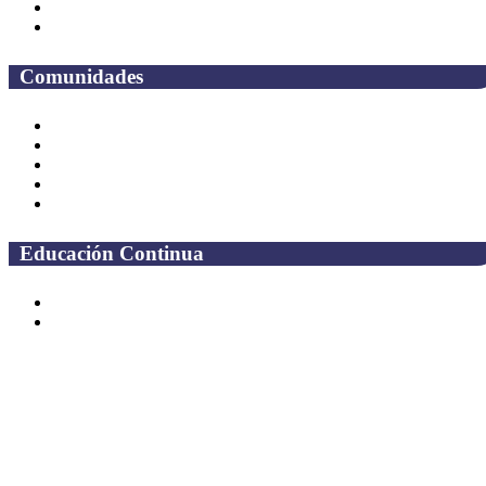
Mapa de sitio
Preguntas frecuentes
Comunidades
Alumnos
Correo Alumnos UAQ
Solicitud Correo
Docentes
Administrativos
Educación Continua
Programas Educativos
Convocatorias