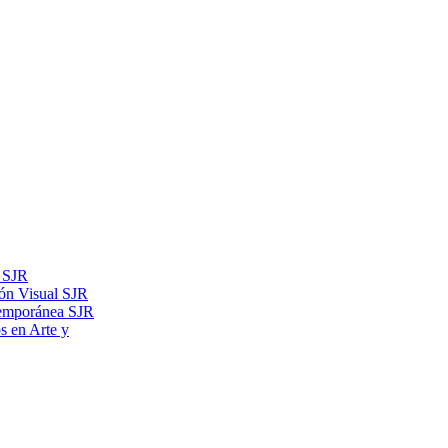
s SJR
ón Visual SJR
temporánea SJR
os en Arte y