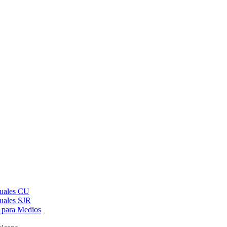
suales CU
suales SJR
 para Medios