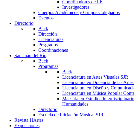
Coordinadores de PE
Investigadores
Cuerpos Académicos y Grupos Colegiados
Eventos
Directorio
Back
Dirección
Licenciaturas
Posgrados
Coordinaciones
San Juan del Río
Back
Programas
Back
Licenciatura en Artes Visuales SJR
Licenciatura en Docencia de las Arte
Licenciatura en Diseño y Comunicaci
Licenciatura en Música Popular Con
Maestría en Estudios Interdisciplinari
Humanidades
Directorio
Escuela de Iniciación Musical SJR
Revista HArtes
Exposiciones