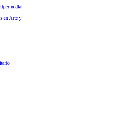
Hipermedial
os en Arte y
itario