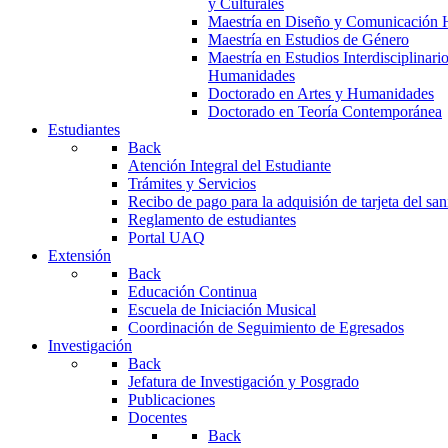
y Culturales
Maestría en Diseño y Comunicación 
Maestría en Estudios de Género
Maestría en Estudios Interdisciplinari
Humanidades
Doctorado en Artes y Humanidades
Doctorado en Teoría Contemporánea
Estudiantes
Back
Atención Integral del Estudiante
Trámites y Servicios
Recibo de pago para la adquisión de tarjeta del san
Reglamento de estudiantes
Portal UAQ
Extensión
Back
Educación Continua
Escuela de Iniciación Musical
Coordinación de Seguimiento de Egresados
Investigación
Back
Jefatura de Investigación y Posgrado
Publicaciones
Docentes
Back