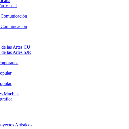
xicana
ón Visual
y Comunicación
y Comunicación
 de las Artes CU
 de las Artes SJR
temporánea
opular
opular
nes Muebles
gráfica
oyectos Artísticos