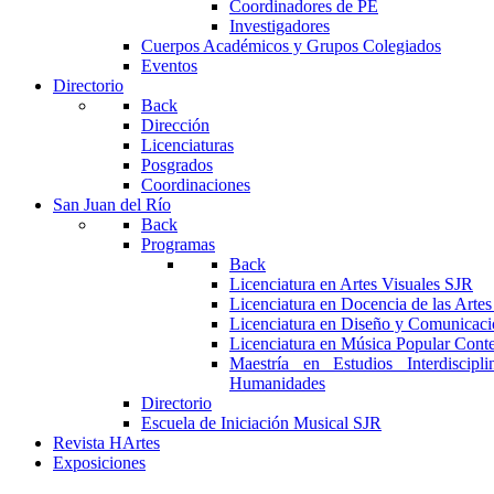
Coordinadores de PE
Investigadores
Cuerpos Académicos y Grupos Colegiados
Eventos
Directorio
Back
Dirección
Licenciaturas
Posgrados
Coordinaciones
San Juan del Río
Back
Programas
Back
Licenciatura en Artes Visuales SJR
Licenciatura en Docencia de las Arte
Licenciatura en Diseño y Comunicaci
Licenciatura en Música Popular Con
Maestría en Estudios Interdiscipl
Humanidades
Directorio
Escuela de Iniciación Musical SJR
Revista HArtes
Exposiciones