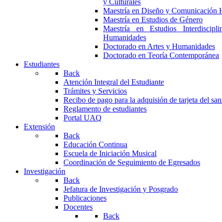
y Culturales
Maestría en Diseño y Comunicación 
Maestría en Estudios de Género
Maestría en Estudios Interdiscipl
Humanidades
Doctorado en Artes y Humanidades
Doctorado en Teoría Contemporánea
Estudiantes
Back
Atención Integral del Estudiante
Trámites y Servicios
Recibo de pago para la adquisión de tarjeta del san
Reglamento de estudiantes
Portal UAQ
Extensión
Back
Educación Continua
Escuela de Iniciación Musical
Coordinación de Seguimiento de Egresados
Investigación
Back
Jefatura de Investigación y Posgrado
Publicaciones
Docentes
Back