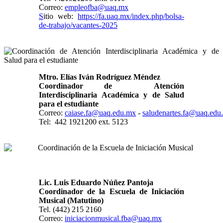
Correo:
empleofba@uaq.mx
S
itio web:
https://fa.uaq.mx/index.php/bolsa-
de-trabajo/vacantes-2025
Mtro. Elías Iván Rodríguez Méndez
Coordinador de Atención
Interdisciplinaria Académica y de Salud
para el estudiante
Correo:
caiase.fa@uaq.edu.mx
-
saludenartes.fa@uaq.edu
Tel: 442 1921200 ext. 5123
Lic. Luis Eduardo Núñez Pantoja
Coordinador de la Escuela de Iniciación
Musical (Matutino)
Tel. (442) 215 2160
Correo:
iniciacionmusical.fba@uaq.mx