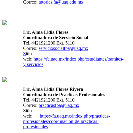
Correo:
tutorias.fa@uaq.edu.mx
Lic. Alma Lidia Flores
Coordinadora de Servicio Social
Tel. 4421921200 Ext. 5110
Correo:
serviciosocialfba@uaq.mx
S
itio
web:
https://fa.uaq.mx/index.php/estudiantes/tramites-
y-servicios
Lic. Alma Lidia Flores Rivera
Coordinadora de Prácticas Profesionales
Tel. 4421921200 Ext. 5110
Correo:
practicasfba@uaq.mx
Sitio
web:
https://fa.uaq.mx/index.php/practicas-
profesionales/coordinacion-de-practicas-
profesionales