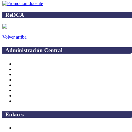
ReDCA
Volver arriba
Administración Central
Página principal
Rectoría
Secretarías
Direcciones
Coordinaciones
Bachilleres
Facultades
Campus
Enlaces
Correo Empleados UAQ