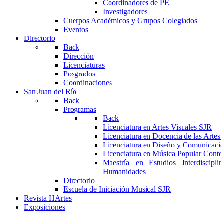
Coordinadores de PE
Investigadores
Cuerpos Académicos y Grupos Colegiados
Eventos
Directorio
Back
Dirección
Licenciaturas
Posgrados
Coordinaciones
San Juan del Río
Back
Programas
Back
Licenciatura en Artes Visuales SJR
Licenciatura en Docencia de las Arte
Licenciatura en Diseño y Comunicaci
Licenciatura en Música Popular Con
Maestría en Estudios Interdiscipl
Humanidades
Directorio
Escuela de Iniciación Musical SJR
Revista HArtes
Exposiciones