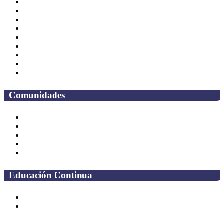
Directorio
CAS
TV UAQ
Radio UAQ
Calendario Escolar
Bibliotecas
Contraloria Social
Mapa de sitio
Preguntas frecuentes
Comunidades
Alumnos
Correo Alumnos UAQ
Solicitud Correo
Docentes
Administrativos
Educación Continua
Programas Educativos
Convocatorias