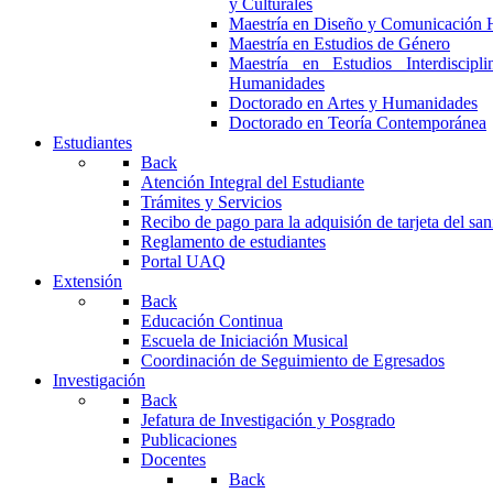
y Culturales
Maestría en Diseño y Comunicación 
Maestría en Estudios de Género
Maestría en Estudios Interdiscipl
Humanidades
Doctorado en Artes y Humanidades
Doctorado en Teoría Contemporánea
Estudiantes
Back
Atención Integral del Estudiante
Trámites y Servicios
Recibo de pago para la adquisión de tarjeta del san
Reglamento de estudiantes
Portal UAQ
Extensión
Back
Educación Continua
Escuela de Iniciación Musical
Coordinación de Seguimiento de Egresados
Investigación
Back
Jefatura de Investigación y Posgrado
Publicaciones
Docentes
Back