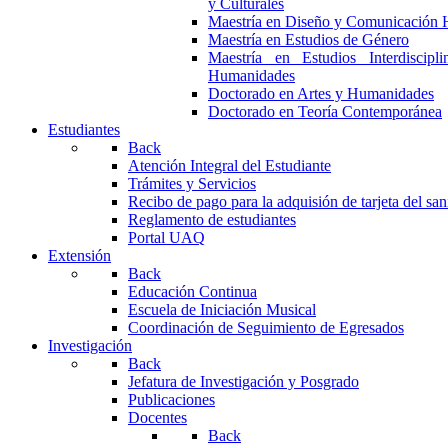
y Culturales
Maestría en Diseño y Comunicación 
Maestría en Estudios de Género
Maestría en Estudios Interdiscipl
Humanidades
Doctorado en Artes y Humanidades
Doctorado en Teoría Contemporánea
Estudiantes
Back
Atención Integral del Estudiante
Trámites y Servicios
Recibo de pago para la adquisión de tarjeta del san
Reglamento de estudiantes
Portal UAQ
Extensión
Back
Educación Continua
Escuela de Iniciación Musical
Coordinación de Seguimiento de Egresados
Investigación
Back
Jefatura de Investigación y Posgrado
Publicaciones
Docentes
Back