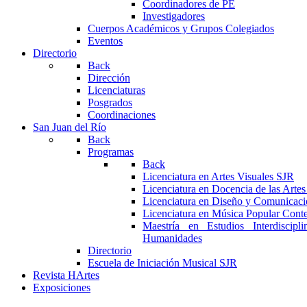
Coordinadores de PE
Investigadores
Cuerpos Académicos y Grupos Colegiados
Eventos
Directorio
Back
Dirección
Licenciaturas
Posgrados
Coordinaciones
San Juan del Río
Back
Programas
Back
Licenciatura en Artes Visuales SJR
Licenciatura en Docencia de las Arte
Licenciatura en Diseño y Comunicaci
Licenciatura en Música Popular Con
Maestría en Estudios Interdiscipl
Humanidades
Directorio
Escuela de Iniciación Musical SJR
Revista HArtes
Exposiciones