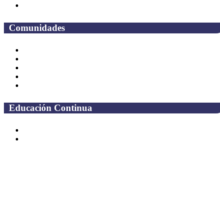
Preguntas frecuentes
Comunidades
Alumnos
Correo Alumnos UAQ
Solicitud Correo
Docentes
Administrativos
Educación Continua
Programas Educativos
Convocatorias