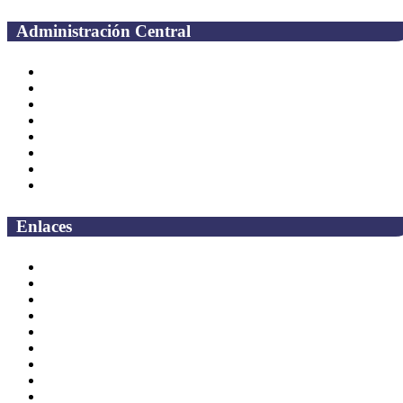
Administración Central
Página principal
Rectoría
Secretarías
Direcciones
Coordinaciones
Bachilleres
Facultades
Campus
Enlaces
Correo Empleados UAQ
Directorio
CAS
TV UAQ
Radio UAQ
Calendario Escolar
Bibliotecas
Contraloria Social
Mapa de sitio