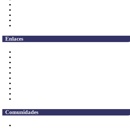
Direcciones
Coordinaciones
Bachilleres
Facultades
Campus
Enlaces
Correo Empleados UAQ
Directorio
CAS
TV UAQ
Radio UAQ
Calendario Escolar
Bibliotecas
Contraloria Social
Mapa de sitio
Preguntas frecuentes
Comunidades
Alumnos