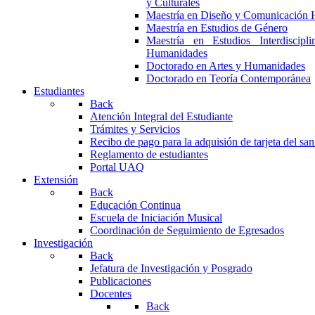
y Culturales
Maestría en Diseño y Comunicación 
Maestría en Estudios de Género
Maestría en Estudios Interdiscipl
Humanidades
Doctorado en Artes y Humanidades
Doctorado en Teoría Contemporánea
Estudiantes
Back
Atención Integral del Estudiante
Trámites y Servicios
Recibo de pago para la adquisión de tarjeta del san
Reglamento de estudiantes
Portal UAQ
Extensión
Back
Educación Continua
Escuela de Iniciación Musical
Coordinación de Seguimiento de Egresados
Investigación
Back
Jefatura de Investigación y Posgrado
Publicaciones
Docentes
Back