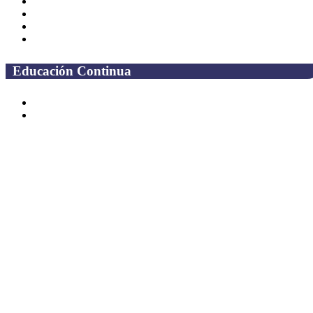
Correo Alumnos UAQ
Solicitud Correo
Docentes
Administrativos
Educación Continua
Programas Educativos
Convocatorias