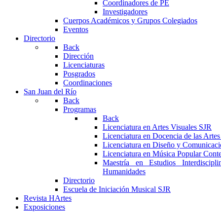
Coordinadores de PE
Investigadores
Cuerpos Académicos y Grupos Colegiados
Eventos
Directorio
Back
Dirección
Licenciaturas
Posgrados
Coordinaciones
San Juan del Río
Back
Programas
Back
Licenciatura en Artes Visuales SJR
Licenciatura en Docencia de las Arte
Licenciatura en Diseño y Comunicaci
Licenciatura en Música Popular Con
Maestría en Estudios Interdiscipl
Humanidades
Directorio
Escuela de Iniciación Musical SJR
Revista HArtes
Exposiciones