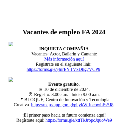
Vacantes de empleo FA 2024
INQUIETA COMPAÑIA
Vacantes: Actor, Bailarín y Cantante
Más información aquí
Registrate en el sisguiente link:
https://forms.gle/j4nrEYTVxDhg7VCP9
Evento gratuito.
📅 10 de diciembre de 2024.
⏰ Registro: 8:00 a.m. | Inicio 9:00 a.m.
📍 BLOQUE, Centro de Innovación y Tecnología
Creativa.
https://maps.app.goo.gl/phykWtJpeowbEs5J8
¡El primer paso hacia tu futuro comienza aquí!
Regístrate aquí:
https://forms.gle/xtfTkJropcJquoWe9