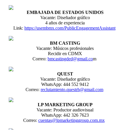
EMBAJADA DE ESTADOS UNIDOS
Vacante: Diseñador gráfico
4 años de experiencia
Link:
https://usembmx.com/PublicEngagementAssistant
BM CASTING
Vacante: Músicos profesionales
Recidir en CDMX
Correo:
bmcastingded@gmail.co
m
QUEST
Vacante: Diseñador gráfico
WhatsApp: 444 552 9412
Correo:
reclutamiento.questrh@gmail.com
LP MARKETING GROUP
Vacante: Productor audiovisual
WhatsApp: 442 326 7623
Correo:
cuentas@lpmarketinggroup.com.mx