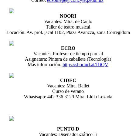
Correo:
edsoniepe@concyteq.edu.mx
NOORI
Vacantes: Mtra. de Canto
Taller de teatro musical
Locación: Av. prol. jacal 1102, Plaza Avanzza, zona Corregidora
ECRO
Vacantes: Profesor de tiempo parcial
Asignatura: Pintura de caballete (Tecnología)
Más información:
https://shorturl.at/J1tQV
CIDEC
Vacantes: Mtra. Ballet
Curso de verano
Whastsapp: 442 336 3129 Mtra. Lidia Lozada
PUNTO D
Vacantes: Diseñador gráfico Jr