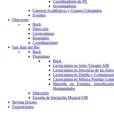
Coordinadores de PE
Investigadores
Cuerpos Académicos y Grupos Colegiados
Eventos
Directorio
Back
Dirección
Licenciaturas
Posgrados
Coordinaciones
San Juan del Río
Back
Programas
Back
Licenciatura en Artes Visuales SJR
Licenciatura en Docencia de las Arte
Licenciatura en Diseño y Comunicaci
Licenciatura en Música Popular Con
Maestría en Estudios Interdiscipl
Humanidades
Directorio
Escuela de Iniciación Musical SJR
Revista HArtes
Exposiciones