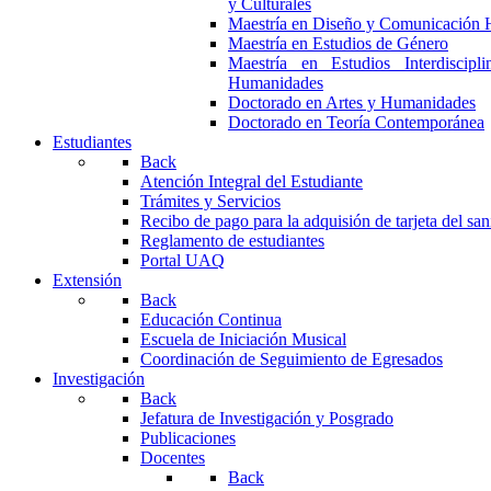
y Culturales
Maestría en Diseño y Comunicación 
Maestría en Estudios de Género
Maestría en Estudios Interdiscipl
Humanidades
Doctorado en Artes y Humanidades
Doctorado en Teoría Contemporánea
Estudiantes
Back
Atención Integral del Estudiante
Trámites y Servicios
Recibo de pago para la adquisión de tarjeta del san
Reglamento de estudiantes
Portal UAQ
Extensión
Back
Educación Continua
Escuela de Iniciación Musical
Coordinación de Seguimiento de Egresados
Investigación
Back
Jefatura de Investigación y Posgrado
Publicaciones
Docentes
Back