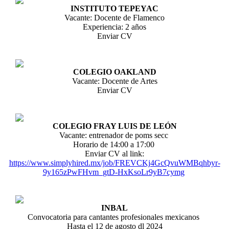
INSTITUTO TEPEYAC
Vacante: Docente de Flamenco
Experiencia: 2 años
Enviar CV
COLEGIO OAKLAND
Vacante: Docente de Artes
Enviar CV
COLEGIO FRAY LUIS DE LEÓN
Vacante: entrenador de poms secc
Horario de 14:00 a 17:00
Enviar CV al link:
https://www.simplyhired.mx/job/FREVCKj4GcQvuWMBqhbyr-
9y165zPwFHvm_gtD-HxKsoLr9yB7cymg
INBAL
Convocatoria para cantantes profesionales mexicanos
Hasta el 12 de agosto dl 2024