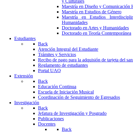
y Culturales
Maestría en Diseño y Comunicación 
Maestría en Estudios de Género
Maestría en Estudios Interdiscipl
Humanidades
Doctorado en Artes y Humanidades
Doctorado en Teoría Contemporánea
Estudiantes
Back
Atención Integral del Estudiante
Trámites y Servicios
Recibo de pago para la adquisión de tarjeta del san
Reglamento de estudiantes
Portal UAQ
Extensión
Back
Educación Continua
Escuela de Iniciación Musical
Coordinación de Seguimiento de Egresados
Investigación
Back
Jefatura de Investigación y Posgrado
Publicaciones
Docentes
Back