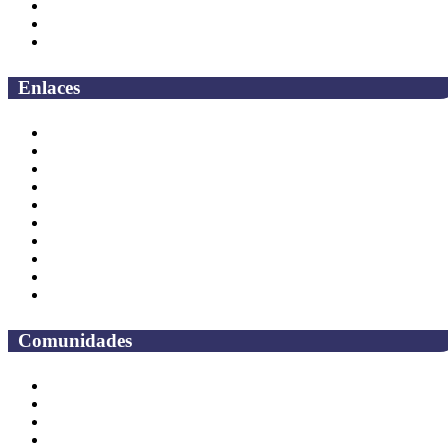
Bachilleres
Facultades
Campus
Enlaces
Correo Empleados UAQ
Directorio
CAS
TV UAQ
Radio UAQ
Calendario Escolar
Bibliotecas
Contraloria Social
Mapa de sitio
Preguntas frecuentes
Comunidades
Alumnos
Correo Alumnos UAQ
Solicitud Correo
Docentes