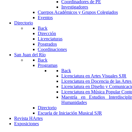
Coordinadores de PE
Investigadores
Cuerpos Académicos y Grupos Colegiados
Eventos
Directorio
Back
Dirección
Licenciaturas
Posgrados
Coordinaciones
San Juan del Río
Back
Programas
Back
Licenciatura en Artes Visuales SJR
Licenciatura en Docencia de las Arte
Licenciatura en Diseño y Comunicaci
Licenciatura en Música Popular Con
Maestría en Estudios Interdiscipl
Humanidades
Directorio
Escuela de Iniciación Musical SJR
Revista HArtes
Exposiciones