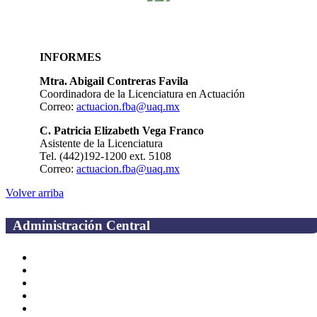
INFORMES
Mtra. Abigail Contreras Favila
Coordinadora de la Licenciatura en Actuación
Correo:
actuacion.fba@uaq.mx
C. Patricia Elizabeth Vega Franco
Asistente de la Licenciatura
Tel. (442)192-1200 ext. 5108
Correo:
actuacion.fba@uaq.mx
Volver arriba
Administración Central
Página principal
Rectoría
Secretarías
Direcciones
Coordinaciones