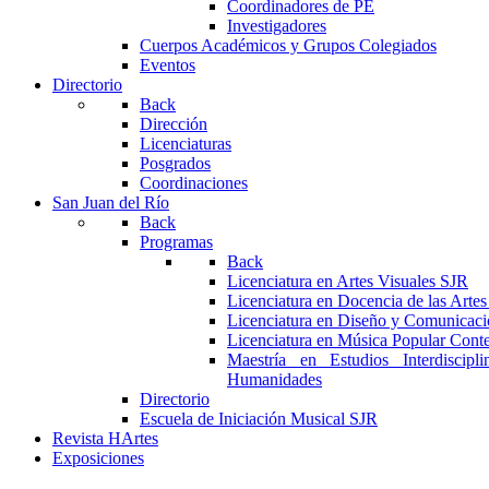
Coordinadores de PE
Investigadores
Cuerpos Académicos y Grupos Colegiados
Eventos
Directorio
Back
Dirección
Licenciaturas
Posgrados
Coordinaciones
San Juan del Río
Back
Programas
Back
Licenciatura en Artes Visuales SJR
Licenciatura en Docencia de las Arte
Licenciatura en Diseño y Comunicaci
Licenciatura en Música Popular Con
Maestría en Estudios Interdiscipl
Humanidades
Directorio
Escuela de Iniciación Musical SJR
Revista HArtes
Exposiciones