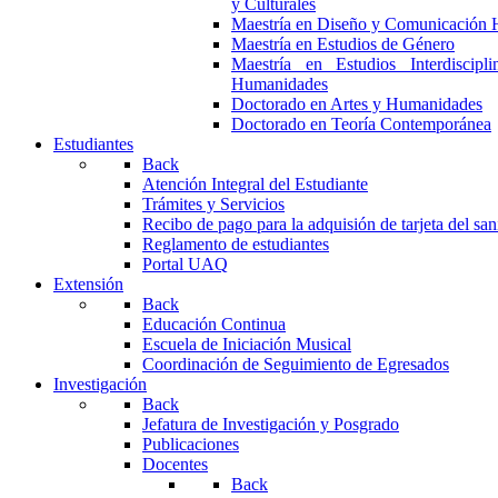
y Culturales
Maestría en Diseño y Comunicación 
Maestría en Estudios de Género
Maestría en Estudios Interdiscipl
Humanidades
Doctorado en Artes y Humanidades
Doctorado en Teoría Contemporánea
Estudiantes
Back
Atención Integral del Estudiante
Trámites y Servicios
Recibo de pago para la adquisión de tarjeta del san
Reglamento de estudiantes
Portal UAQ
Extensión
Back
Educación Continua
Escuela de Iniciación Musical
Coordinación de Seguimiento de Egresados
Investigación
Back
Jefatura de Investigación y Posgrado
Publicaciones
Docentes
Back