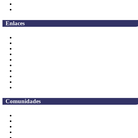
Facultades
Campus
Enlaces
Correo Empleados UAQ
Directorio
CAS
TV UAQ
Radio UAQ
Calendario Escolar
Bibliotecas
Contraloria Social
Mapa de sitio
Preguntas frecuentes
Comunidades
Alumnos
Correo Alumnos UAQ
Solicitud Correo
Docentes
Administrativos