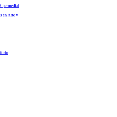
Hipermedial
os en Arte y
itario