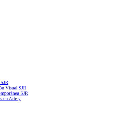
s SJR
ón Visual SJR
temporánea SJR
os en Arte y