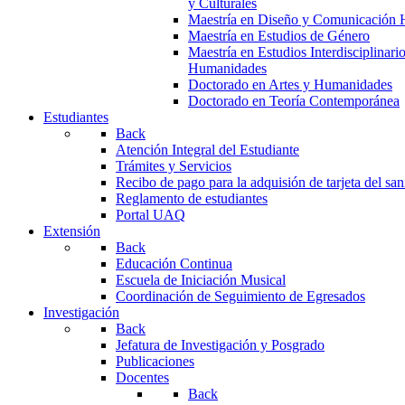
y Culturales
Maestría en Diseño y Comunicación 
Maestría en Estudios de Género
Maestría en Estudios Interdisciplinari
Humanidades
Doctorado en Artes y Humanidades
Doctorado en Teoría Contemporánea
Estudiantes
Back
Atención Integral del Estudiante
Trámites y Servicios
Recibo de pago para la adquisión de tarjeta del san
Reglamento de estudiantes
Portal UAQ
Extensión
Back
Educación Continua
Escuela de Iniciación Musical
Coordinación de Seguimiento de Egresados
Investigación
Back
Jefatura de Investigación y Posgrado
Publicaciones
Docentes
Back