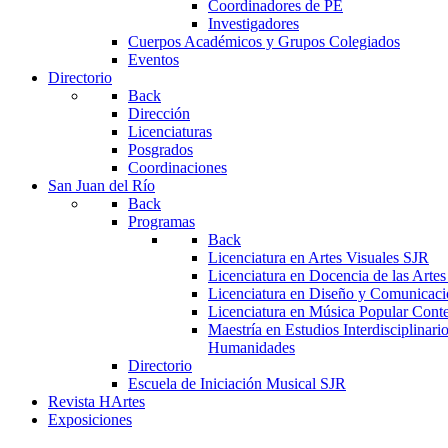
Coordinadores de PE
Investigadores
Cuerpos Académicos y Grupos Colegiados
Eventos
Directorio
Back
Dirección
Licenciaturas
Posgrados
Coordinaciones
San Juan del Río
Back
Programas
Back
Licenciatura en Artes Visuales SJR
Licenciatura en Docencia de las Arte
Licenciatura en Diseño y Comunicaci
Licenciatura en Música Popular Con
Maestría en Estudios Interdisciplinari
Humanidades
Directorio
Escuela de Iniciación Musical SJR
Revista HArtes
Exposiciones