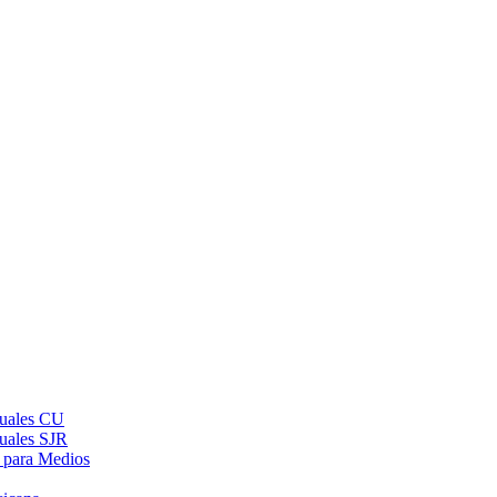
suales CU
suales SJR
 para Medios