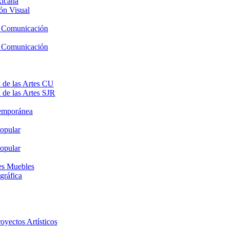
xicana
ón Visual
y Comunicación
y Comunicación
 de las Artes CU
 de las Artes SJR
temporánea
opular
opular
nes Muebles
gráfica
oyectos Artísticos