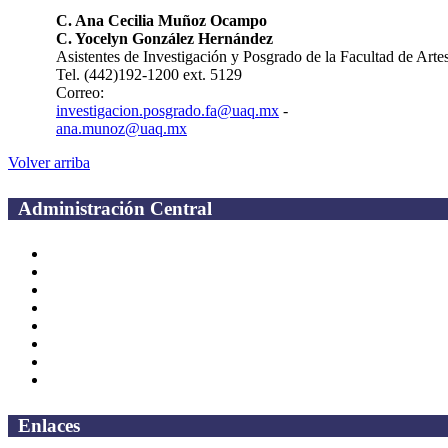
C. Ana Cecilia Muñoz Ocampo
C. Yocelyn González Hernández
Asistentes de Investigación y Posgrado de la Facultad de Arte
Tel. (442)192-1200 ext. 5129
Correo:
investigacion.posgrado.fa@uaq.mx
-
ana.munoz@uaq.mx
Volver arriba
Administración Central
Página principal
Rectoría
Secretarías
Direcciones
Coordinaciones
Bachilleres
Facultades
Campus
Enlaces