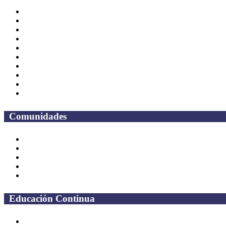
Correo Empleados UAQ
Directorio
CAS
TV UAQ
Radio UAQ
Calendario Escolar
Bibliotecas
Contraloria Social
Mapa de sitio
Preguntas frecuentes
Comunidades
Alumnos
Correo Alumnos UAQ
Solicitud Correo
Docentes
Administrativos
Educación Continua
Programas Educativos