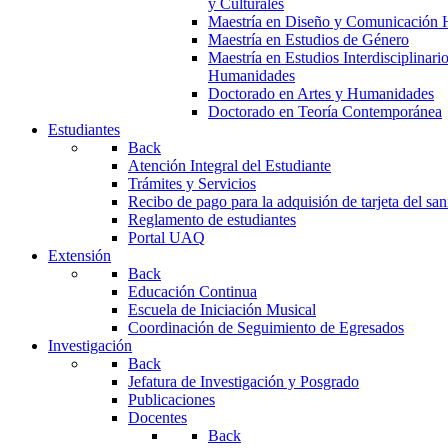
y Culturales
Maestría en Diseño y Comunicación 
Maestría en Estudios de Género
Maestría en Estudios Interdisciplinari
Humanidades
Doctorado en Artes y Humanidades
Doctorado en Teoría Contemporánea
Estudiantes
Back
Atención Integral del Estudiante
Trámites y Servicios
Recibo de pago para la adquisión de tarjeta del san
Reglamento de estudiantes
Portal UAQ
Extensión
Back
Educación Continua
Escuela de Iniciación Musical
Coordinación de Seguimiento de Egresados
Investigación
Back
Jefatura de Investigación y Posgrado
Publicaciones
Docentes
Back