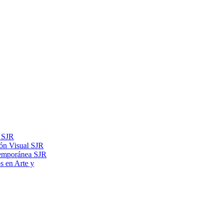
s SJR
ón Visual SJR
temporánea SJR
os en Arte y