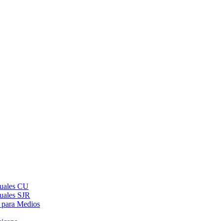
suales CU
suales SJR
 para Medios