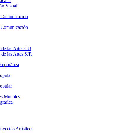
xicana
ón Visual
y Comunicación
y Comunicación
 de las Artes CU
 de las Artes SJR
temporánea
opular
opular
nes Muebles
gráfica
oyectos Artísticos