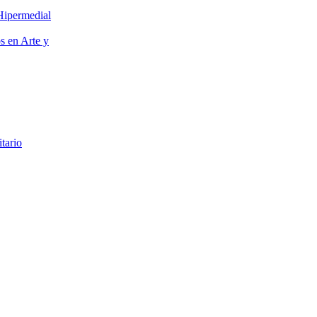
Hipermedial
os en Arte y
itario