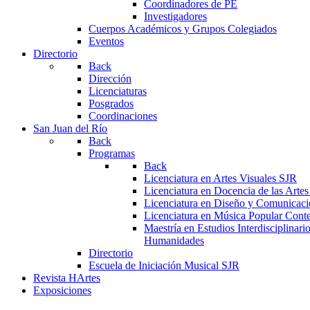
Coordinadores de PE
Investigadores
Cuerpos Académicos y Grupos Colegiados
Eventos
Directorio
Back
Dirección
Licenciaturas
Posgrados
Coordinaciones
San Juan del Río
Back
Programas
Back
Licenciatura en Artes Visuales SJR
Licenciatura en Docencia de las Arte
Licenciatura en Diseño y Comunicaci
Licenciatura en Música Popular Con
Maestría en Estudios Interdisciplinari
Humanidades
Directorio
Escuela de Iniciación Musical SJR
Revista HArtes
Exposiciones