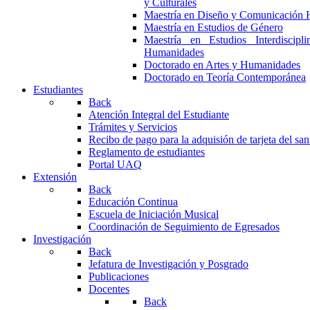
y Culturales
Maestría en Diseño y Comunicación 
Maestría en Estudios de Género
Maestría en Estudios Interdiscipl
Humanidades
Doctorado en Artes y Humanidades
Doctorado en Teoría Contemporánea
Estudiantes
Back
Atención Integral del Estudiante
Trámites y Servicios
Recibo de pago para la adquisión de tarjeta del san
Reglamento de estudiantes
Portal UAQ
Extensión
Back
Educación Continua
Escuela de Iniciación Musical
Coordinación de Seguimiento de Egresados
Investigación
Back
Jefatura de Investigación y Posgrado
Publicaciones
Docentes
Back