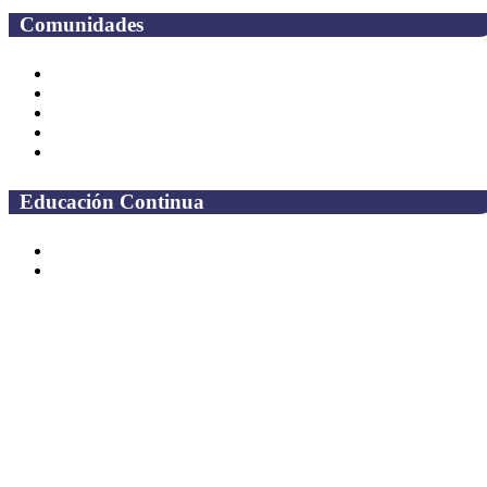
Comunidades
Alumnos
Correo Alumnos UAQ
Solicitud Correo
Docentes
Administrativos
Educación Continua
Programas Educativos
Convocatorias