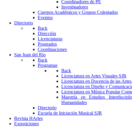
Coordinadores de PE
Investigadores
Cuerpos Académicos y Grupos Colegiados
Eventos
Directorio
Back
Dirección
Licenciaturas
Posgrados
Coordinaciones
San Juan del Río
Back
Programas
Back
Licenciatura en Artes Visuales SJR
Licenciatura en Docencia de las Arte
Licenciatura en Diseño y Comunicaci
Licenciatura en Música Popular Con
Maestría en Estudios Interdiscipl
Humanidades
Directorio
Escuela de Iniciación Musical SJR
Revista HArtes
Exposiciones