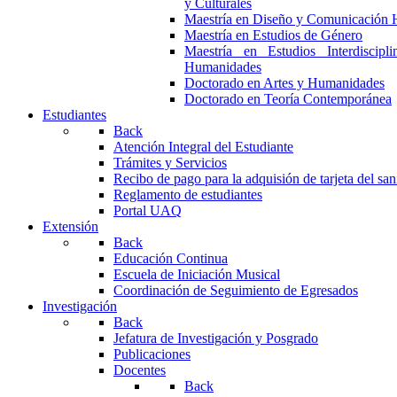
y Culturales
Maestría en Diseño y Comunicación 
Maestría en Estudios de Género
Maestría en Estudios Interdiscipl
Humanidades
Doctorado en Artes y Humanidades
Doctorado en Teoría Contemporánea
Estudiantes
Back
Atención Integral del Estudiante
Trámites y Servicios
Recibo de pago para la adquisión de tarjeta del san
Reglamento de estudiantes
Portal UAQ
Extensión
Back
Educación Continua
Escuela de Iniciación Musical
Coordinación de Seguimiento de Egresados
Investigación
Back
Jefatura de Investigación y Posgrado
Publicaciones
Docentes
Back