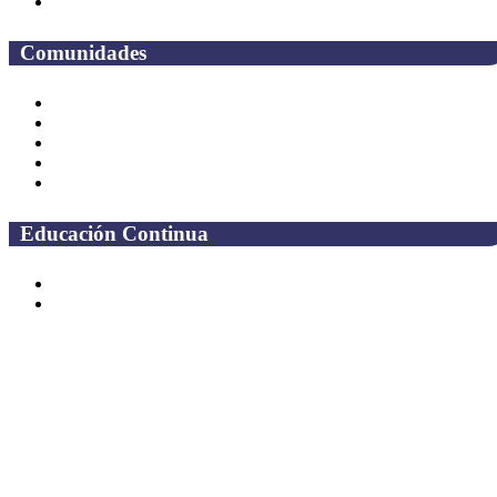
Preguntas frecuentes
Comunidades
Alumnos
Correo Alumnos UAQ
Solicitud Correo
Docentes
Administrativos
Educación Continua
Programas Educativos
Convocatorias