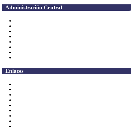
Administración Central
Página principal
Rectoría
Secretarías
Direcciones
Coordinaciones
Bachilleres
Facultades
Campus
Enlaces
Correo Empleados UAQ
Directorio
CAS
TV UAQ
Radio UAQ
Calendario Escolar
Bibliotecas
Contraloria Social
Mapa de sitio