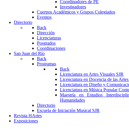
Coordinadores de PE
Investigadores
Cuerpos Académicos y Grupos Colegiados
Eventos
Directorio
Back
Dirección
Licenciaturas
Posgrados
Coordinaciones
San Juan del Río
Back
Programas
Back
Licenciatura en Artes Visuales SJR
Licenciatura en Docencia de las Arte
Licenciatura en Diseño y Comunicaci
Licenciatura en Música Popular Con
Maestría en Estudios Interdiscipl
Humanidades
Directorio
Escuela de Iniciación Musical SJR
Revista HArtes
Exposiciones