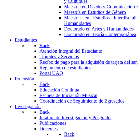
y Culturales
Maestría en Diseño y Comunicación 
Maestría en Estudios de Género
Maestría en Estudios Interdiscipl
Humanidades
Doctorado en Artes y Humanidades
Doctorado en Teoría Contemporánea
Estudiantes
Back
Atención Integral del Estudiante
Trámites y Servicios
Recibo de pago para la adquisión de tarjeta del san
Reglamento de estudiantes
Portal UAQ
Extensión
Back
Educación Continua
Escuela de Iniciación Musical
Coordinación de Seguimiento de Egresados
Investigación
Back
Jefatura de Investigación y Posgrado
Publicaciones
Docentes
Back