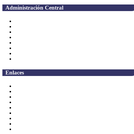
Administración Central
Página principal
Rectoría
Secretarías
Direcciones
Coordinaciones
Bachilleres
Facultades
Campus
Enlaces
Correo Empleados UAQ
Directorio
CAS
TV UAQ
Radio UAQ
Calendario Escolar
Bibliotecas
Contraloria Social
Mapa de sitio