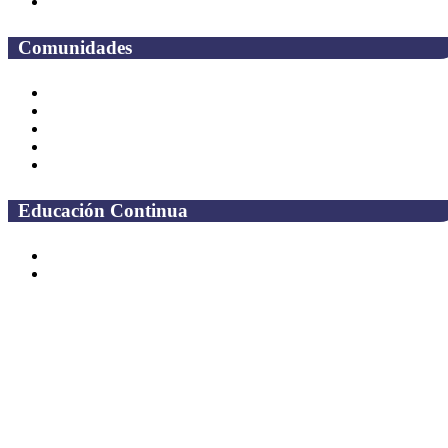
Preguntas frecuentes
Comunidades
Alumnos
Correo Alumnos UAQ
Solicitud Correo
Docentes
Administrativos
Educación Continua
Programas Educativos
Convocatorias