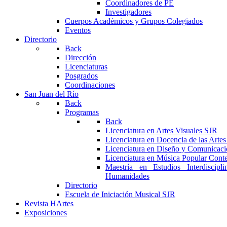
Coordinadores de PE
Investigadores
Cuerpos Académicos y Grupos Colegiados
Eventos
Directorio
Back
Dirección
Licenciaturas
Posgrados
Coordinaciones
San Juan del Río
Back
Programas
Back
Licenciatura en Artes Visuales SJR
Licenciatura en Docencia de las Arte
Licenciatura en Diseño y Comunicaci
Licenciatura en Música Popular Con
Maestría en Estudios Interdiscipl
Humanidades
Directorio
Escuela de Iniciación Musical SJR
Revista HArtes
Exposiciones