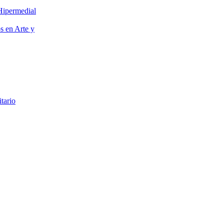
Hipermedial
os en Arte y
itario