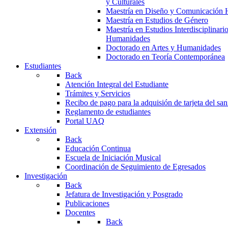
y Culturales
Maestría en Diseño y Comunicación 
Maestría en Estudios de Género
Maestría en Estudios Interdisciplinari
Humanidades
Doctorado en Artes y Humanidades
Doctorado en Teoría Contemporánea
Estudiantes
Back
Atención Integral del Estudiante
Trámites y Servicios
Recibo de pago para la adquisión de tarjeta del san
Reglamento de estudiantes
Portal UAQ
Extensión
Back
Educación Continua
Escuela de Iniciación Musical
Coordinación de Seguimiento de Egresados
Investigación
Back
Jefatura de Investigación y Posgrado
Publicaciones
Docentes
Back