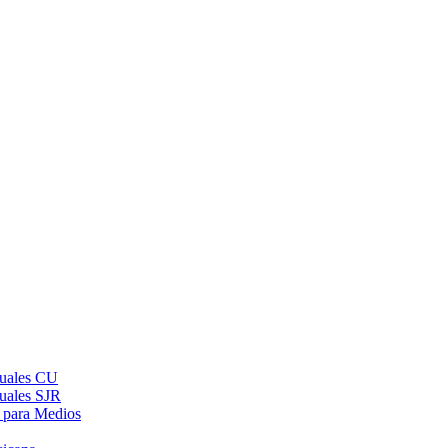
suales CU
suales SJR
 para Medios