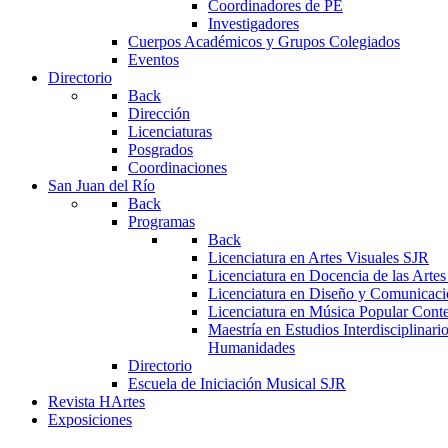
Coordinadores de PE
Investigadores
Cuerpos Académicos y Grupos Colegiados
Eventos
Directorio
Back
Dirección
Licenciaturas
Posgrados
Coordinaciones
San Juan del Río
Back
Programas
Back
Licenciatura en Artes Visuales SJR
Licenciatura en Docencia de las Arte
Licenciatura en Diseño y Comunicaci
Licenciatura en Música Popular Con
Maestría en Estudios Interdisciplinari
Humanidades
Directorio
Escuela de Iniciación Musical SJR
Revista HArtes
Exposiciones