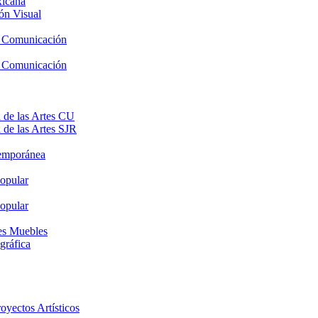
xicana
ón Visual
y Comunicación
y Comunicación
 de las Artes CU
 de las Artes SJR
temporánea
opular
opular
nes Muebles
gráfica
oyectos Artísticos