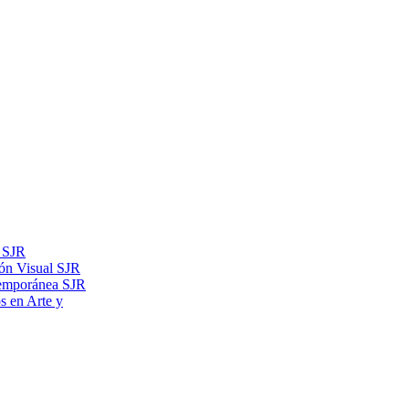
s SJR
ón Visual SJR
temporánea SJR
os en Arte y