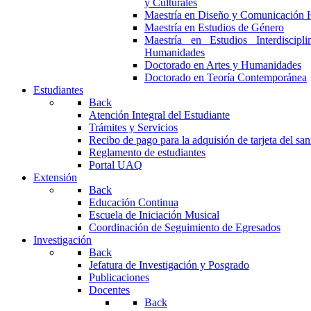
y Culturales
Maestría en Diseño y Comunicación 
Maestría en Estudios de Género
Maestría en Estudios Interdiscipl
Humanidades
Doctorado en Artes y Humanidades
Doctorado en Teoría Contemporánea
Estudiantes
Back
Atención Integral del Estudiante
Trámites y Servicios
Recibo de pago para la adquisión de tarjeta del san
Reglamento de estudiantes
Portal UAQ
Extensión
Back
Educación Continua
Escuela de Iniciación Musical
Coordinación de Seguimiento de Egresados
Investigación
Back
Jefatura de Investigación y Posgrado
Publicaciones
Docentes
Back