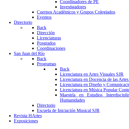
Coordinadores de PE
Investigadores
Cuerpos Académicos y Grupos Colegiados
Eventos
Directorio
Back
Dirección
Licenciaturas
Posgrados
Coordinaciones
San Juan del Río
Back
Programas
Back
Licenciatura en Artes Visuales SJR
Licenciatura en Docencia de las Arte
Licenciatura en Diseño y Comunicaci
Licenciatura en Música Popular Con
Maestría en Estudios Interdiscipl
Humanidades
Directorio
Escuela de Iniciación Musical SJR
Revista HArtes
Exposiciones