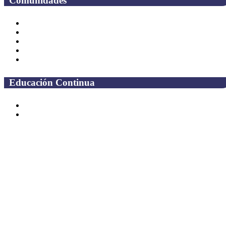
Comunidades
Alumnos
Correo Alumnos UAQ
Solicitud Correo
Docentes
Administrativos
Educación Continua
Programas Educativos
Convocatorias