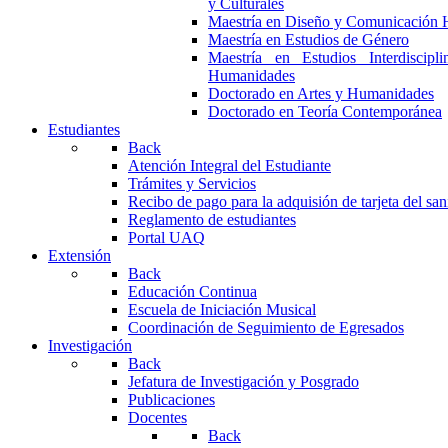
y Culturales
Maestría en Diseño y Comunicación 
Maestría en Estudios de Género
Maestría en Estudios Interdiscipl
Humanidades
Doctorado en Artes y Humanidades
Doctorado en Teoría Contemporánea
Estudiantes
Back
Atención Integral del Estudiante
Trámites y Servicios
Recibo de pago para la adquisión de tarjeta del san
Reglamento de estudiantes
Portal UAQ
Extensión
Back
Educación Continua
Escuela de Iniciación Musical
Coordinación de Seguimiento de Egresados
Investigación
Back
Jefatura de Investigación y Posgrado
Publicaciones
Docentes
Back