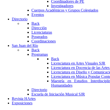
Coordinadores de PE
Investigadores
Cuerpos Académicos y Grupos Colegiados
Eventos
Directorio
Back
Dirección
Licenciaturas
Posgrados
Coordinaciones
San Juan del Río
Back
Programas
Back
Licenciatura en Artes Visuales SJR
Licenciatura en Docencia de las Arte
Licenciatura en Diseño y Comunicaci
Licenciatura en Música Popular Con
Maestría en Estudios Interdiscipl
Humanidades
Directorio
Escuela de Iniciación Musical SJR
Revista HArtes
Exposiciones