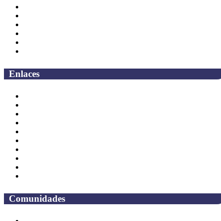
Secretarías
Direcciones
Coordinaciones
Bachilleres
Facultades
Campus
Enlaces
Correo Empleados UAQ
Directorio
CAS
TV UAQ
Radio UAQ
Calendario Escolar
Bibliotecas
Contraloria Social
Mapa de sitio
Preguntas frecuentes
Comunidades
Alumnos