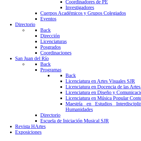
Coordinadores de PE
Investigadores
Cuerpos Académicos y Grupos Colegiados
Eventos
Directorio
Back
Dirección
Licenciaturas
Posgrados
Coordinaciones
San Juan del Río
Back
Programas
Back
Licenciatura en Artes Visuales SJR
Licenciatura en Docencia de las Arte
Licenciatura en Diseño y Comunicaci
Licenciatura en Música Popular Con
Maestría en Estudios Interdiscipl
Humanidades
Directorio
Escuela de Iniciación Musical SJR
Revista HArtes
Exposiciones