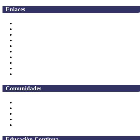
Enlaces
Correo Empleados UAQ
Directorio
CAS
TV UAQ
Radio UAQ
Calendario Escolar
Bibliotecas
Contraloria Social
Mapa de sitio
Preguntas frecuentes
Comunidades
Alumnos
Correo Alumnos UAQ
Solicitud Correo
Docentes
Administrativos
Educación Continua