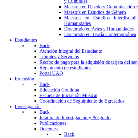
y Culturales
Maestría en Diseño y Comunicación 
Maestría en Estudios de Género
Maestría en Estudios Interdiscipl
Humanidades
Doctorado en Artes y Humanidades
Doctorado en Teoría Contemporánea
Estudiantes
Back
Atención Integral del Estudiante
Trámites y Servicios
Recibo de pago para la adquisión de tarjeta del san
Reglamento de estudiantes
Portal UAQ
Extensión
Back
Educación Continua
Escuela de Iniciación Musical
Coordinación de Seguimiento de Egresados
Investigación
Back
Jefatura de Investigación y Posgrado
Publicaciones
Docentes
Back