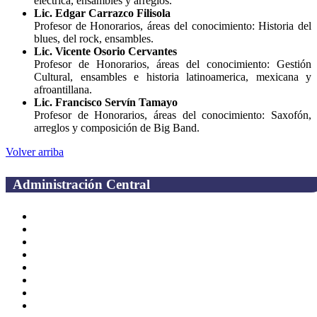
eléctrica, ensambles y arreglos.
Lic. Edgar Carrazco Filisola
Profesor de Honorarios, áreas del conocimiento: Historia del
blues, del rock, ensambles.
Lic. Vicente Osorio Cervantes
Profesor de Honorarios, áreas del conocimiento: Gestión
Cultural, ensambles e historia latinoamerica, mexicana y
afroantillana.
Lic. Francisco Servín Tamayo
Profesor de Honorarios, áreas del conocimiento: Saxofón,
arreglos y composición de Big Band.
Volver arriba
Administración Central
Página principal
Rectoría
Secretarías
Direcciones
Coordinaciones
Bachilleres
Facultades
Campus