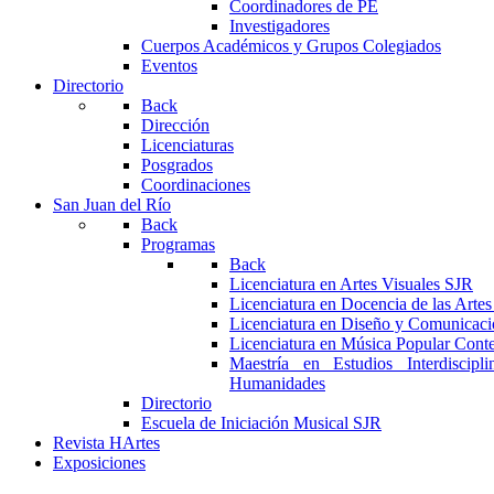
Coordinadores de PE
Investigadores
Cuerpos Académicos y Grupos Colegiados
Eventos
Directorio
Back
Dirección
Licenciaturas
Posgrados
Coordinaciones
San Juan del Río
Back
Programas
Back
Licenciatura en Artes Visuales SJR
Licenciatura en Docencia de las Arte
Licenciatura en Diseño y Comunicaci
Licenciatura en Música Popular Con
Maestría en Estudios Interdiscipl
Humanidades
Directorio
Escuela de Iniciación Musical SJR
Revista HArtes
Exposiciones