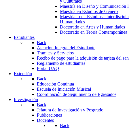
y Culturales
Maestría en Diseño y Comunicación 
Maestría en Estudios de Género
Maestría en Estudios Interdiscipl
Humanidades
Doctorado en Artes y Humanidades
Doctorado en Teoría Contemporánea
Estudiantes
Back
Atención Integral del Estudiante
Trámites y Servicios
Recibo de pago para la adquisión de tarjeta del san
Reglamento de estudiantes
Portal UAQ
Extensión
Back
Educación Continua
Escuela de Iniciación Musical
Coordinación de Seguimiento de Egresados
Investigación
Back
Jefatura de Investigación y Posgrado
Publicaciones
Docentes
Back