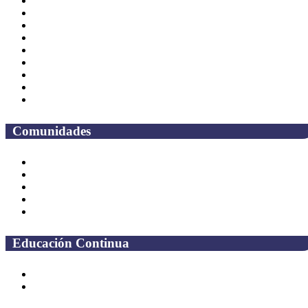
Directorio
CAS
TV UAQ
Radio UAQ
Calendario Escolar
Bibliotecas
Contraloria Social
Mapa de sitio
Preguntas frecuentes
Comunidades
Alumnos
Correo Alumnos UAQ
Solicitud Correo
Docentes
Administrativos
Educación Continua
Programas Educativos
Convocatorias