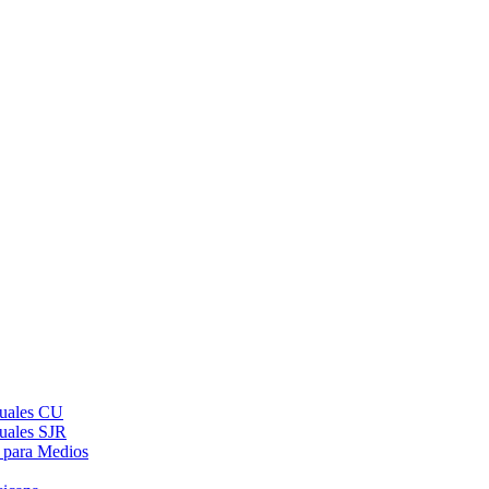
suales CU
suales SJR
 para Medios