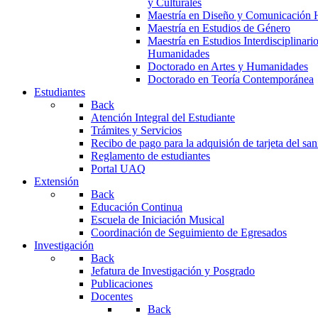
y Culturales
Maestría en Diseño y Comunicación 
Maestría en Estudios de Género
Maestría en Estudios Interdisciplinari
Humanidades
Doctorado en Artes y Humanidades
Doctorado en Teoría Contemporánea
Estudiantes
Back
Atención Integral del Estudiante
Trámites y Servicios
Recibo de pago para la adquisión de tarjeta del san
Reglamento de estudiantes
Portal UAQ
Extensión
Back
Educación Continua
Escuela de Iniciación Musical
Coordinación de Seguimiento de Egresados
Investigación
Back
Jefatura de Investigación y Posgrado
Publicaciones
Docentes
Back