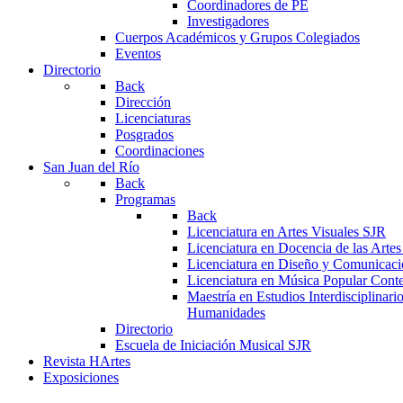
Coordinadores de PE
Investigadores
Cuerpos Académicos y Grupos Colegiados
Eventos
Directorio
Back
Dirección
Licenciaturas
Posgrados
Coordinaciones
San Juan del Río
Back
Programas
Back
Licenciatura en Artes Visuales SJR
Licenciatura en Docencia de las Arte
Licenciatura en Diseño y Comunicaci
Licenciatura en Música Popular Con
Maestría en Estudios Interdisciplinari
Humanidades
Directorio
Escuela de Iniciación Musical SJR
Revista HArtes
Exposiciones