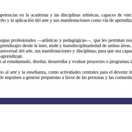
encias en la academia y las disciplinas artísticas, capaces de vincul
seño y la aplicación del arte y sus manifestaciones como vía de aprendiza
ategias profesionales ―artísticas y pedagógicas―, que les permitan rea
aprendizajes desde la inter, multi y transdisciplinariedad de ambas áreas.
transversal del arte, sus manifestaciones y disciplinas; para que sea cap
a-aprendizaje.
al estudiantado, diseñar, desarrollar y evaluar proyectos o programas d
rno al arte y la enseñanza, como actividades centrales para el devenir i
e le impulsen a generar propuestas a favor de las personas y las comunid