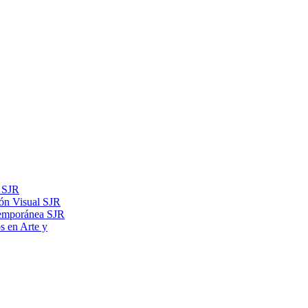
s SJR
ón Visual SJR
temporánea SJR
os en Arte y