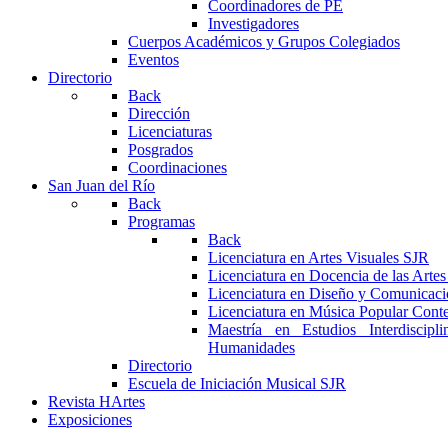
Coordinadores de PE
Investigadores
Cuerpos Académicos y Grupos Colegiados
Eventos
Directorio
Back
Dirección
Licenciaturas
Posgrados
Coordinaciones
San Juan del Río
Back
Programas
Back
Licenciatura en Artes Visuales SJR
Licenciatura en Docencia de las Arte
Licenciatura en Diseño y Comunicaci
Licenciatura en Música Popular Con
Maestría en Estudios Interdiscipl
Humanidades
Directorio
Escuela de Iniciación Musical SJR
Revista HArtes
Exposiciones