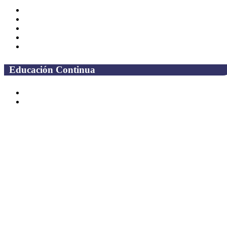
Alumnos
Correo Alumnos UAQ
Solicitud Correo
Docentes
Administrativos
Educación Continua
Programas Educativos
Convocatorias