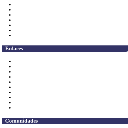
Rectoría
Secretarías
Direcciones
Coordinaciones
Bachilleres
Facultades
Campus
Enlaces
Correo Empleados UAQ
Directorio
CAS
TV UAQ
Radio UAQ
Calendario Escolar
Bibliotecas
Contraloria Social
Mapa de sitio
Preguntas frecuentes
Comunidades