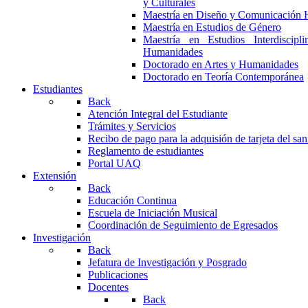
y Culturales
Maestría en Diseño y Comunicación 
Maestría en Estudios de Género
Maestría en Estudios Interdiscipl
Humanidades
Doctorado en Artes y Humanidades
Doctorado en Teoría Contemporánea
Estudiantes
Back
Atención Integral del Estudiante
Trámites y Servicios
Recibo de pago para la adquisión de tarjeta del san
Reglamento de estudiantes
Portal UAQ
Extensión
Back
Educación Continua
Escuela de Iniciación Musical
Coordinación de Seguimiento de Egresados
Investigación
Back
Jefatura de Investigación y Posgrado
Publicaciones
Docentes
Back