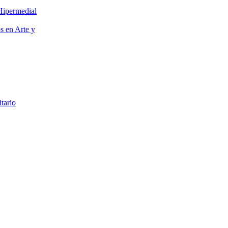
Hipermedial
os en Arte y
itario