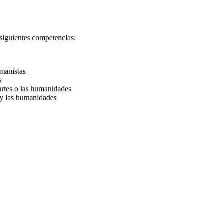
 siguientes competencias:
umanistas
s
artes o las humanidades
 y las humanidades