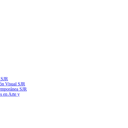
s SJR
ón Visual SJR
temporánea SJR
os en Arte y