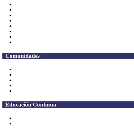
CAS
TV UAQ
Radio UAQ
Calendario Escolar
Bibliotecas
Contraloria Social
Mapa de sitio
Preguntas frecuentes
Comunidades
Alumnos
Correo Alumnos UAQ
Solicitud Correo
Docentes
Administrativos
Educación Continua
Programas Educativos
Convocatorias