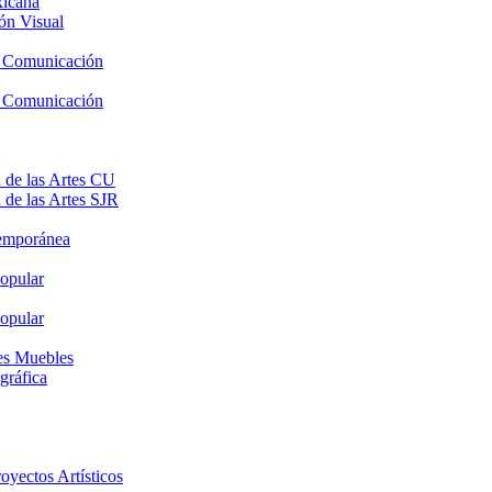
xicana
ón Visual
y Comunicación
y Comunicación
 de las Artes CU
 de las Artes SJR
temporánea
opular
opular
nes Muebles
gráfica
oyectos Artísticos