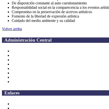
De disposición constante al auto cuestionamiento
Responsabilidad social en la comparecencia a los eventos artísti
Compromiso en la preservación de acervos artísticos
Fomento de la libertad de expresión artística
Cuidado del medio ambiente y su calidad
Volver arriba
Administración Central
Página principal
Rectoría
Secretarías
Direcciones
Coordinaciones
Bachilleres
Facultades
Campus
Enlaces
Correo Empleados UAQ
Directorio