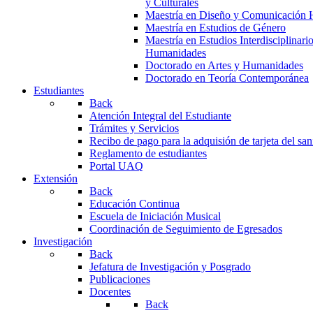
y Culturales
Maestría en Diseño y Comunicación 
Maestría en Estudios de Género
Maestría en Estudios Interdisciplinari
Humanidades
Doctorado en Artes y Humanidades
Doctorado en Teoría Contemporánea
Estudiantes
Back
Atención Integral del Estudiante
Trámites y Servicios
Recibo de pago para la adquisión de tarjeta del san
Reglamento de estudiantes
Portal UAQ
Extensión
Back
Educación Continua
Escuela de Iniciación Musical
Coordinación de Seguimiento de Egresados
Investigación
Back
Jefatura de Investigación y Posgrado
Publicaciones
Docentes
Back