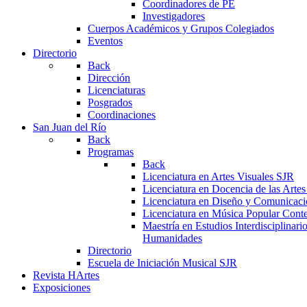
Coordinadores de PE
Investigadores
Cuerpos Académicos y Grupos Colegiados
Eventos
Directorio
Back
Dirección
Licenciaturas
Posgrados
Coordinaciones
San Juan del Río
Back
Programas
Back
Licenciatura en Artes Visuales SJR
Licenciatura en Docencia de las Arte
Licenciatura en Diseño y Comunicaci
Licenciatura en Música Popular Con
Maestría en Estudios Interdisciplinari
Humanidades
Directorio
Escuela de Iniciación Musical SJR
Revista HArtes
Exposiciones