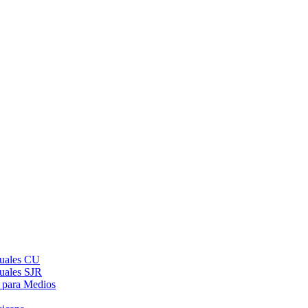
suales CU
suales SJR
 para Medios