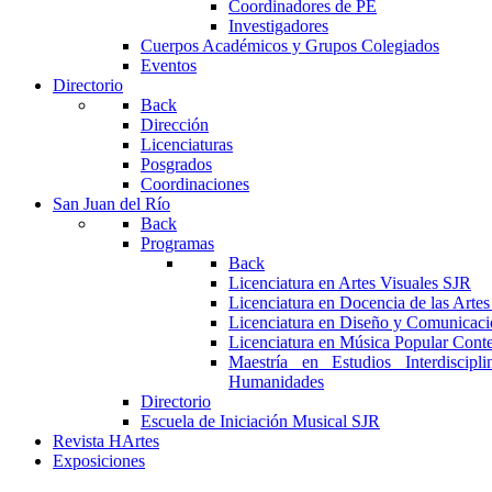
Coordinadores de PE
Investigadores
Cuerpos Académicos y Grupos Colegiados
Eventos
Directorio
Back
Dirección
Licenciaturas
Posgrados
Coordinaciones
San Juan del Río
Back
Programas
Back
Licenciatura en Artes Visuales SJR
Licenciatura en Docencia de las Arte
Licenciatura en Diseño y Comunicaci
Licenciatura en Música Popular Con
Maestría en Estudios Interdiscipl
Humanidades
Directorio
Escuela de Iniciación Musical SJR
Revista HArtes
Exposiciones