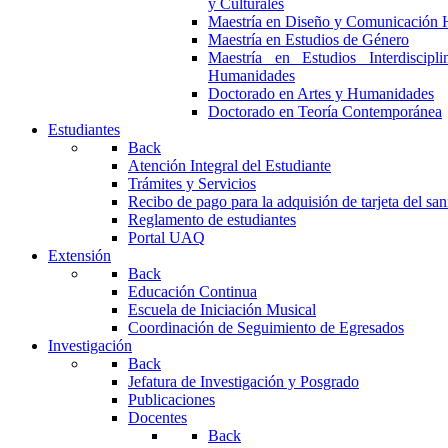
y Culturales
Maestría en Diseño y Comunicación 
Maestría en Estudios de Género
Maestría en Estudios Interdiscipl
Humanidades
Doctorado en Artes y Humanidades
Doctorado en Teoría Contemporánea
Estudiantes
Back
Atención Integral del Estudiante
Trámites y Servicios
Recibo de pago para la adquisión de tarjeta del san
Reglamento de estudiantes
Portal UAQ
Extensión
Back
Educación Continua
Escuela de Iniciación Musical
Coordinación de Seguimiento de Egresados
Investigación
Back
Jefatura de Investigación y Posgrado
Publicaciones
Docentes
Back