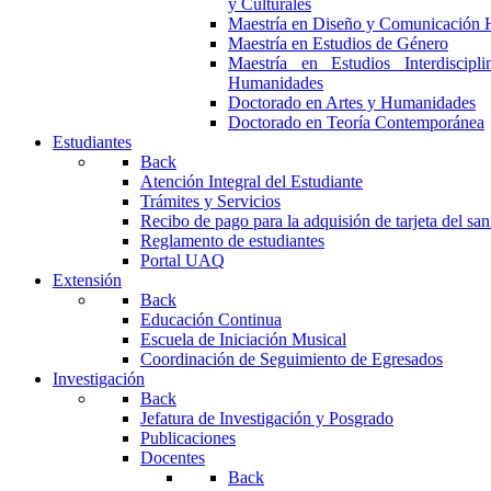
y Culturales
Maestría en Diseño y Comunicación 
Maestría en Estudios de Género
Maestría en Estudios Interdiscipl
Humanidades
Doctorado en Artes y Humanidades
Doctorado en Teoría Contemporánea
Estudiantes
Back
Atención Integral del Estudiante
Trámites y Servicios
Recibo de pago para la adquisión de tarjeta del san
Reglamento de estudiantes
Portal UAQ
Extensión
Back
Educación Continua
Escuela de Iniciación Musical
Coordinación de Seguimiento de Egresados
Investigación
Back
Jefatura de Investigación y Posgrado
Publicaciones
Docentes
Back