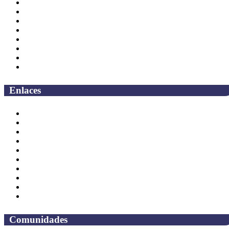
Página principal
Rectoría
Secretarías
Direcciones
Coordinaciones
Bachilleres
Facultades
Campus
Enlaces
Correo Empleados UAQ
Directorio
CAS
TV UAQ
Radio UAQ
Calendario Escolar
Bibliotecas
Contraloria Social
Mapa de sitio
Preguntas frecuentes
Comunidades