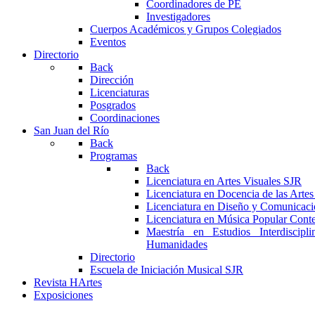
Coordinadores de PE
Investigadores
Cuerpos Académicos y Grupos Colegiados
Eventos
Directorio
Back
Dirección
Licenciaturas
Posgrados
Coordinaciones
San Juan del Río
Back
Programas
Back
Licenciatura en Artes Visuales SJR
Licenciatura en Docencia de las Arte
Licenciatura en Diseño y Comunicaci
Licenciatura en Música Popular Con
Maestría en Estudios Interdiscipl
Humanidades
Directorio
Escuela de Iniciación Musical SJR
Revista HArtes
Exposiciones