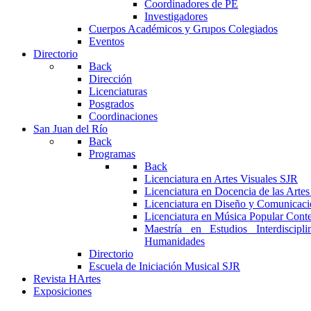
Coordinadores de PE
Investigadores
Cuerpos Académicos y Grupos Colegiados
Eventos
Directorio
Back
Dirección
Licenciaturas
Posgrados
Coordinaciones
San Juan del Río
Back
Programas
Back
Licenciatura en Artes Visuales SJR
Licenciatura en Docencia de las Arte
Licenciatura en Diseño y Comunicaci
Licenciatura en Música Popular Con
Maestría en Estudios Interdiscipl
Humanidades
Directorio
Escuela de Iniciación Musical SJR
Revista HArtes
Exposiciones