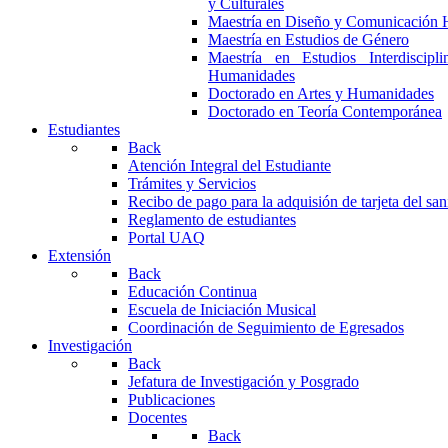
y Culturales
Maestría en Diseño y Comunicación 
Maestría en Estudios de Género
Maestría en Estudios Interdiscipl
Humanidades
Doctorado en Artes y Humanidades
Doctorado en Teoría Contemporánea
Estudiantes
Back
Atención Integral del Estudiante
Trámites y Servicios
Recibo de pago para la adquisión de tarjeta del san
Reglamento de estudiantes
Portal UAQ
Extensión
Back
Educación Continua
Escuela de Iniciación Musical
Coordinación de Seguimiento de Egresados
Investigación
Back
Jefatura de Investigación y Posgrado
Publicaciones
Docentes
Back