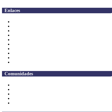
Enlaces
Correo Empleados UAQ
Directorio
CAS
TV UAQ
Radio UAQ
Calendario Escolar
Bibliotecas
Contraloria Social
Mapa de sitio
Preguntas frecuentes
Comunidades
Alumnos
Correo Alumnos UAQ
Solicitud Correo
Docentes
Administrativos