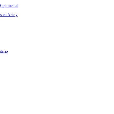
Hipermedial
os en Arte y
itario