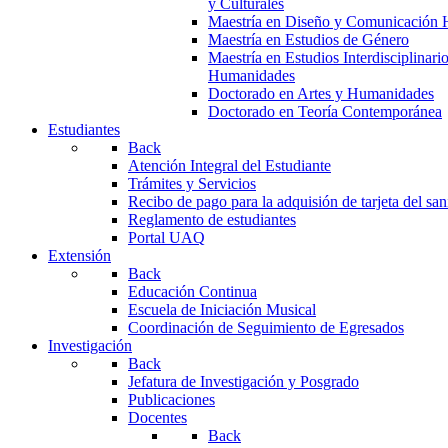
y Culturales
Maestría en Diseño y Comunicación 
Maestría en Estudios de Género
Maestría en Estudios Interdisciplinari
Humanidades
Doctorado en Artes y Humanidades
Doctorado en Teoría Contemporánea
Estudiantes
Back
Atención Integral del Estudiante
Trámites y Servicios
Recibo de pago para la adquisión de tarjeta del san
Reglamento de estudiantes
Portal UAQ
Extensión
Back
Educación Continua
Escuela de Iniciación Musical
Coordinación de Seguimiento de Egresados
Investigación
Back
Jefatura de Investigación y Posgrado
Publicaciones
Docentes
Back