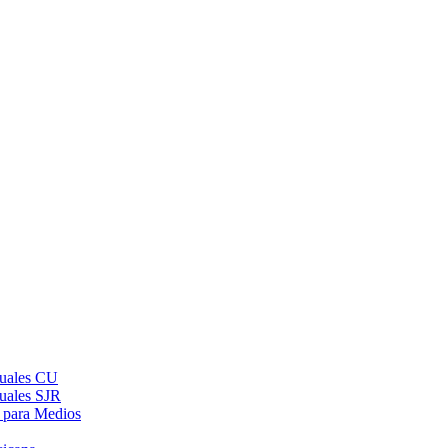
suales CU
suales SJR
 para Medios