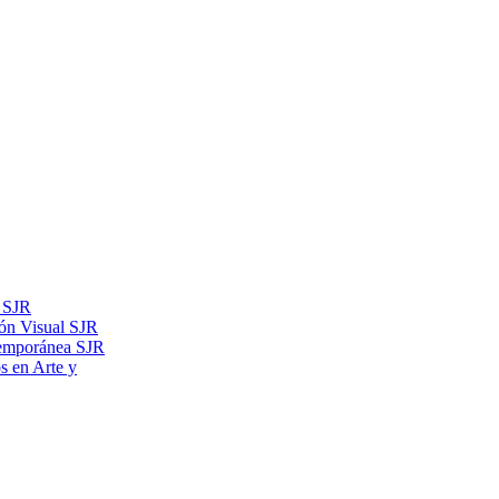
s SJR
ón Visual SJR
temporánea SJR
os en Arte y