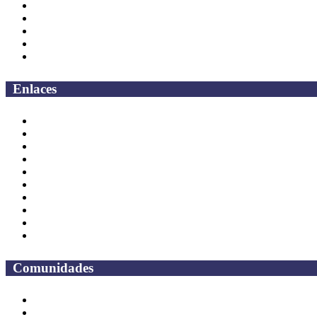
Direcciones
Coordinaciones
Bachilleres
Facultades
Campus
Enlaces
Correo Empleados UAQ
Directorio
CAS
TV UAQ
Radio UAQ
Calendario Escolar
Bibliotecas
Contraloria Social
Mapa de sitio
Preguntas frecuentes
Comunidades
Alumnos
Correo Alumnos UAQ