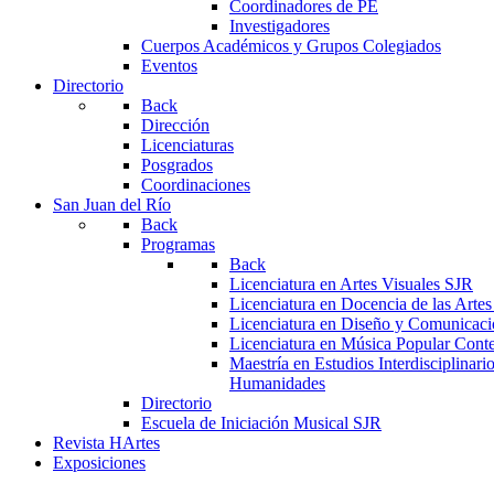
Coordinadores de PE
Investigadores
Cuerpos Académicos y Grupos Colegiados
Eventos
Directorio
Back
Dirección
Licenciaturas
Posgrados
Coordinaciones
San Juan del Río
Back
Programas
Back
Licenciatura en Artes Visuales SJR
Licenciatura en Docencia de las Arte
Licenciatura en Diseño y Comunicaci
Licenciatura en Música Popular Con
Maestría en Estudios Interdisciplinari
Humanidades
Directorio
Escuela de Iniciación Musical SJR
Revista HArtes
Exposiciones