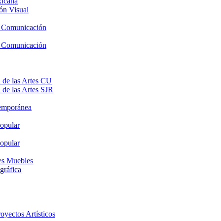
xicana
ón Visual
y Comunicación
y Comunicación
 de las Artes CU
 de las Artes SJR
temporánea
opular
opular
nes Muebles
gráfica
oyectos Artísticos