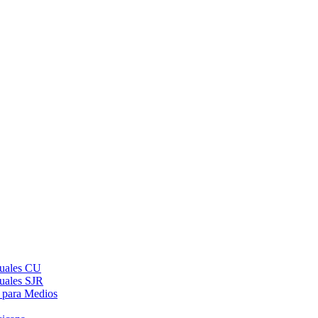
suales CU
suales SJR
 para Medios