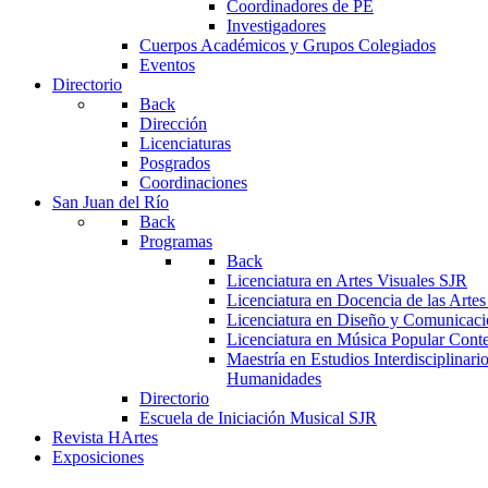
Coordinadores de PE
Investigadores
Cuerpos Académicos y Grupos Colegiados
Eventos
Directorio
Back
Dirección
Licenciaturas
Posgrados
Coordinaciones
San Juan del Río
Back
Programas
Back
Licenciatura en Artes Visuales SJR
Licenciatura en Docencia de las Arte
Licenciatura en Diseño y Comunicaci
Licenciatura en Música Popular Con
Maestría en Estudios Interdisciplinari
Humanidades
Directorio
Escuela de Iniciación Musical SJR
Revista HArtes
Exposiciones