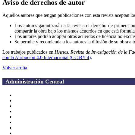
Aviso de derechos de autor
Aquellos autores que tengan publicaciones con esta revista aceptan los
Los autores garantizarán a la revista el derecho de primera 
compartir la obra bajo los mismos acuerdos en que está formulad
Los autores podrán adoptar otros acuerdos de licencia no exclusi
Se permite y recomienda a los autores la difusión de su obra a tr
Los trabajos publicados en
HArtes. Revista de Investigación de la F
con la Atribución 4.0 Internacional (CC BY 4)
.
Volver arriba
Administración Central
Página principal
Rectoría
Secretarías
Direcciones
Coordinaciones
Bachilleres
Facultades
Campus