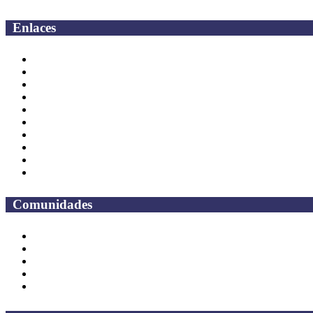
Enlaces
Correo Empleados UAQ
Directorio
CAS
TV UAQ
Radio UAQ
Calendario Escolar
Bibliotecas
Contraloria Social
Mapa de sitio
Preguntas frecuentes
Comunidades
Alumnos
Correo Alumnos UAQ
Solicitud Correo
Docentes
Administrativos