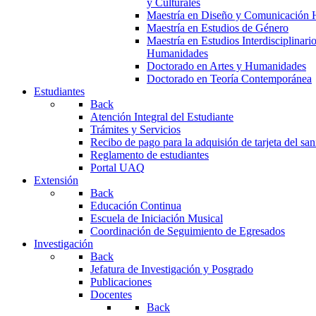
y Culturales
Maestría en Diseño y Comunicación 
Maestría en Estudios de Género
Maestría en Estudios Interdisciplinari
Humanidades
Doctorado en Artes y Humanidades
Doctorado en Teoría Contemporánea
Estudiantes
Back
Atención Integral del Estudiante
Trámites y Servicios
Recibo de pago para la adquisión de tarjeta del san
Reglamento de estudiantes
Portal UAQ
Extensión
Back
Educación Continua
Escuela de Iniciación Musical
Coordinación de Seguimiento de Egresados
Investigación
Back
Jefatura de Investigación y Posgrado
Publicaciones
Docentes
Back