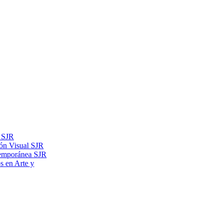
s SJR
ón Visual SJR
temporánea SJR
os en Arte y