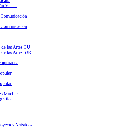
xicana
ón Visual
y Comunicación
y Comunicación
 de las Artes CU
 de las Artes SJR
temporánea
opular
opular
nes Muebles
gráfica
oyectos Artísticos