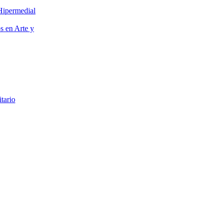
Hipermedial
os en Arte y
itario