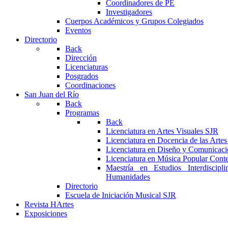
Coordinadores de PE
Investigadores
Cuerpos Académicos y Grupos Colegiados
Eventos
Directorio
Back
Dirección
Licenciaturas
Posgrados
Coordinaciones
San Juan del Río
Back
Programas
Back
Licenciatura en Artes Visuales SJR
Licenciatura en Docencia de las Arte
Licenciatura en Diseño y Comunicaci
Licenciatura en Música Popular Con
Maestría en Estudios Interdiscipl
Humanidades
Directorio
Escuela de Iniciación Musical SJR
Revista HArtes
Exposiciones