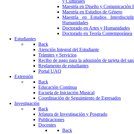
y Culturales
Maestría en Diseño y Comunicación 
Maestría en Estudios de Género
Maestría en Estudios Interdiscipl
Humanidades
Doctorado en Artes y Humanidades
Doctorado en Teoría Contemporánea
Estudiantes
Back
Atención Integral del Estudiante
Trámites y Servicios
Recibo de pago para la adquisión de tarjeta del san
Reglamento de estudiantes
Portal UAQ
Extensión
Back
Educación Continua
Escuela de Iniciación Musical
Coordinación de Seguimiento de Egresados
Investigación
Back
Jefatura de Investigación y Posgrado
Publicaciones
Docentes
Back