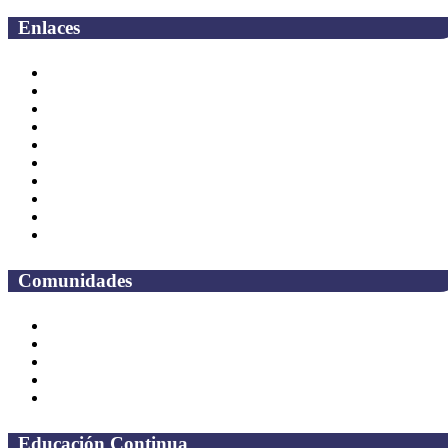
Enlaces
Correo Empleados UAQ
Directorio
CAS
TV UAQ
Radio UAQ
Calendario Escolar
Bibliotecas
Contraloria Social
Mapa de sitio
Preguntas frecuentes
Comunidades
Alumnos
Correo Alumnos UAQ
Solicitud Correo
Docentes
Administrativos
Educación Continua