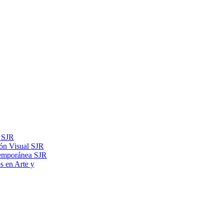
s SJR
ón Visual SJR
temporánea SJR
os en Arte y