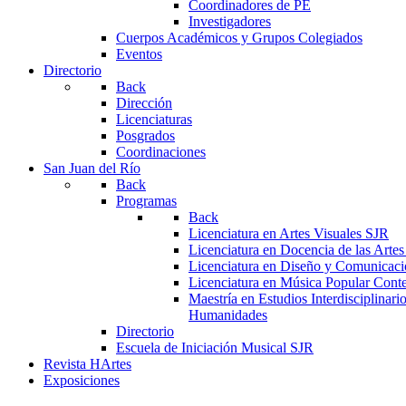
Coordinadores de PE
Investigadores
Cuerpos Académicos y Grupos Colegiados
Eventos
Directorio
Back
Dirección
Licenciaturas
Posgrados
Coordinaciones
San Juan del Río
Back
Programas
Back
Licenciatura en Artes Visuales SJR
Licenciatura en Docencia de las Arte
Licenciatura en Diseño y Comunicaci
Licenciatura en Música Popular Con
Maestría en Estudios Interdisciplinari
Humanidades
Directorio
Escuela de Iniciación Musical SJR
Revista HArtes
Exposiciones