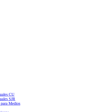
suales CU
suales SJR
 para Medios