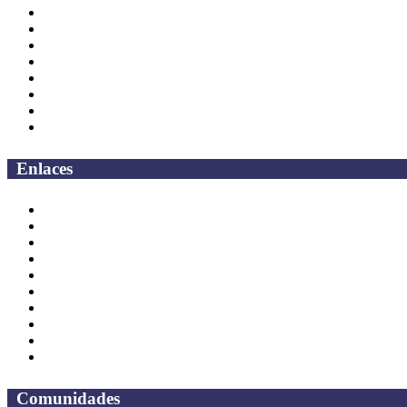
Página principal
Rectoría
Secretarías
Direcciones
Coordinaciones
Bachilleres
Facultades
Campus
Enlaces
Correo Empleados UAQ
Directorio
CAS
TV UAQ
Radio UAQ
Calendario Escolar
Bibliotecas
Contraloria Social
Mapa de sitio
Preguntas frecuentes
Comunidades