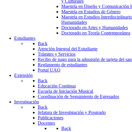
y Culturales
Maestría en Diseño y Comunicación 
Maestría en Estudios de Género
Maestría en Estudios Interdisciplinari
Humanidades
Doctorado en Artes y Humanidades
Doctorado en Teoría Contemporánea
Estudiantes
Back
Atención Integral del Estudiante
Trámites y Servicios
Recibo de pago para la adquisión de tarjeta del san
Reglamento de estudiantes
Portal UAQ
Extensión
Back
Educación Continua
Escuela de Iniciación Musical
Coordinación de Seguimiento de Egresados
Investigación
Back
Jefatura de Investigación y Posgrado
Publicaciones
Docentes
Back