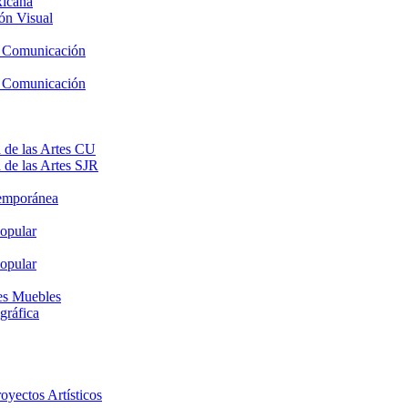
xicana
ón Visual
y Comunicación
y Comunicación
 de las Artes CU
 de las Artes SJR
temporánea
opular
opular
nes Muebles
gráfica
oyectos Artísticos