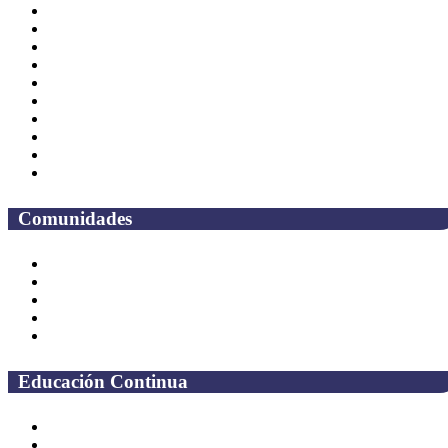
Correo Empleados UAQ
Directorio
CAS
TV UAQ
Radio UAQ
Calendario Escolar
Bibliotecas
Contraloria Social
Mapa de sitio
Preguntas frecuentes
Comunidades
Alumnos
Correo Alumnos UAQ
Solicitud Correo
Docentes
Administrativos
Educación Continua
Programas Educativos
Convocatorias