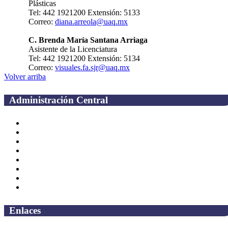
Plásticas
Tel: 442 1921200 Extensión: 5133
Correo:
diana.arreola@uaq.mx
C. Brenda María Santana Arriaga
Asistente de la Licenciatura
Tel: 442 1921200 Extensión: 5134
Correo:
visuales.fa.sjr@uaq.mx
Volver arriba
Administración Central
Página principal
Rectoría
Secretarías
Direcciones
Coordinaciones
Bachilleres
Facultades
Campus
Enlaces