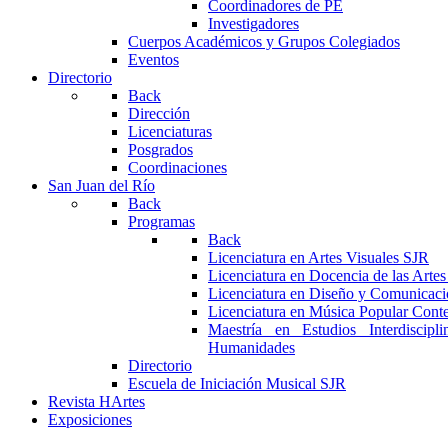
Coordinadores de PE
Investigadores
Cuerpos Académicos y Grupos Colegiados
Eventos
Directorio
Back
Dirección
Licenciaturas
Posgrados
Coordinaciones
San Juan del Río
Back
Programas
Back
Licenciatura en Artes Visuales SJR
Licenciatura en Docencia de las Arte
Licenciatura en Diseño y Comunicaci
Licenciatura en Música Popular Con
Maestría en Estudios Interdiscipl
Humanidades
Directorio
Escuela de Iniciación Musical SJR
Revista HArtes
Exposiciones