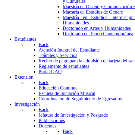
y Culturales
Maestría en Diseño y Comunicación 
Maestría en Estudios de Género
Maestría en Estudios Interdiscipl
Humanidades
Doctorado en Artes y Humanidades
Doctorado en Teoría Contemporánea
Estudiantes
Back
Atención Integral del Estudiante
Trámites y Servicios
Recibo de pago para la adquisión de tarjeta del san
Reglamento de estudiantes
Portal UAQ
Extensión
Back
Educación Continua
Escuela de Iniciación Musical
Coordinación de Seguimiento de Egresados
Investigación
Back
Jefatura de Investigación y Posgrado
Publicaciones
Docentes
Back