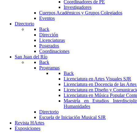
Coordinadores de PE
Investigadores
Cuerpos Académicos y Grupos Colegiados
Eventos
Directorio
Back
Dirección
Licenciaturas
Posgrados
Coordinaciones
San Juan del Río
Back
Programas
Back
Licenciatura en Artes Visuales SJR
Licenciatura en Docencia de las Arte
Licenciatura en Diseño y Comunicaci
Licenciatura en Música Popular Con
Maestría en Estudios Interdiscipl
Humanidades
Directorio
Escuela de Iniciación Musical SJR
Revista HArtes
Exposiciones