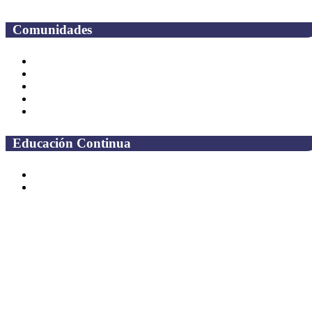
Comunidades
Alumnos
Correo Alumnos UAQ
Solicitud Correo
Docentes
Administrativos
Educación Continua
Programas Educativos
Convocatorias