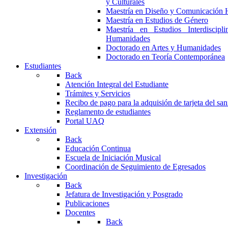
y Culturales
Maestría en Diseño y Comunicación 
Maestría en Estudios de Género
Maestría en Estudios Interdiscipl
Humanidades
Doctorado en Artes y Humanidades
Doctorado en Teoría Contemporánea
Estudiantes
Back
Atención Integral del Estudiante
Trámites y Servicios
Recibo de pago para la adquisión de tarjeta del san
Reglamento de estudiantes
Portal UAQ
Extensión
Back
Educación Continua
Escuela de Iniciación Musical
Coordinación de Seguimiento de Egresados
Investigación
Back
Jefatura de Investigación y Posgrado
Publicaciones
Docentes
Back