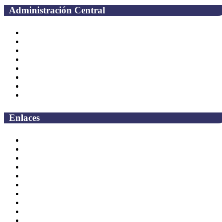
Administración Central
Página principal
Rectoría
Secretarías
Direcciones
Coordinaciones
Bachilleres
Facultades
Campus
Enlaces
Correo Empleados UAQ
Directorio
CAS
TV UAQ
Radio UAQ
Calendario Escolar
Bibliotecas
Contraloria Social
Mapa de sitio
Preguntas frecuentes