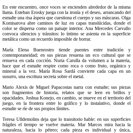
En este encuentro, once voces se encienden alrededor de la misma
llama. Esteban Erosky juega con la ironía y el deseo, arrancando del
esmalte una risa áspera que cuestiona el cuerpo y sus máscaras. Olga
Komisarova abre caminos de luz en capas translúcidas, donde el
color se dispersa como un paisaje interior. Ana Mercedes Carvallo
convoca silencios y tránsitos: lo íntimo se asienta en la superficie
metálica como un recuerdo imposible de borrar.
María Elena Buenrostro tiende puentes entre tradición y
contemporaneidad; en sus piezas resuena un eco cultural que se
renueva en cada cocción. Nuria Carulla da volumen a la materia,
hace que el esmalte respire como roca o como fruto, orgánico y
mineral a la vez. María Rosa Sardá convierte cada capa en un
susurro, una escritura secreta sobre el metal.
Mario Alexis de Miguel Papacostas narra con esmalte; sus piezas
son fragmentos de historia, relatos que se leen en brillos y
opacidades. Joshua Konejo, en cambio, se mueve en el territorio del
juego, en la frontera entre lo gráfico y lo instalativo, donde el
esmalte se ríe de sus propios límites.
Teresa Ulldemolins deja que lo transitorio hable: en sus superficies
frágiles el tiempo se vuelve materia. Mar Marcos mira hacia la
naturaleza, hacia lo pétreo; cada pieza es individual y única,