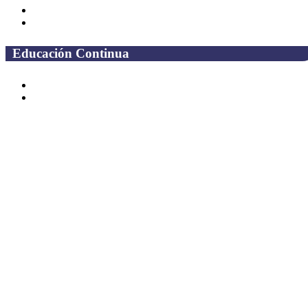
Docentes
Administrativos
Educación Continua
Programas Educativos
Convocatorias