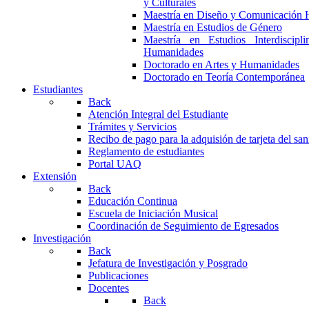
y Culturales
Maestría en Diseño y Comunicación 
Maestría en Estudios de Género
Maestría en Estudios Interdiscipl
Humanidades
Doctorado en Artes y Humanidades
Doctorado en Teoría Contemporánea
Estudiantes
Back
Atención Integral del Estudiante
Trámites y Servicios
Recibo de pago para la adquisión de tarjeta del san
Reglamento de estudiantes
Portal UAQ
Extensión
Back
Educación Continua
Escuela de Iniciación Musical
Coordinación de Seguimiento de Egresados
Investigación
Back
Jefatura de Investigación y Posgrado
Publicaciones
Docentes
Back