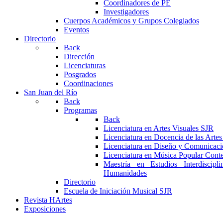
Coordinadores de PE
Investigadores
Cuerpos Académicos y Grupos Colegiados
Eventos
Directorio
Back
Dirección
Licenciaturas
Posgrados
Coordinaciones
San Juan del Río
Back
Programas
Back
Licenciatura en Artes Visuales SJR
Licenciatura en Docencia de las Arte
Licenciatura en Diseño y Comunicaci
Licenciatura en Música Popular Con
Maestría en Estudios Interdiscipl
Humanidades
Directorio
Escuela de Iniciación Musical SJR
Revista HArtes
Exposiciones