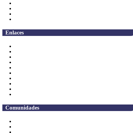
Coordinaciones
Bachilleres
Facultades
Campus
Enlaces
Correo Empleados UAQ
Directorio
CAS
TV UAQ
Radio UAQ
Calendario Escolar
Bibliotecas
Contraloria Social
Mapa de sitio
Preguntas frecuentes
Comunidades
Alumnos
Correo Alumnos UAQ
Solicitud Correo