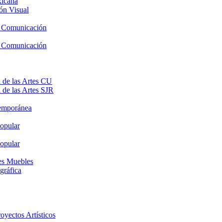
xicana
ón Visual
y Comunicación
y Comunicación
 de las Artes CU
 de las Artes SJR
temporánea
opular
opular
nes Muebles
gráfica
oyectos Artísticos