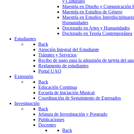
y Culturales
Maestría en Diseño y Comunicación 
Maestría en Estudios de Género
Maestría en Estudios Interdisciplinari
Humanidades
Doctorado en Artes y Humanidades
Doctorado en Teoría Contemporánea
Estudiantes
Back
Atención Integral del Estudiante
Trámites y Servicios
Recibo de pago para la adquisión de tarjeta del san
Reglamento de estudiantes
Portal UAQ
Extensión
Back
Educación Continua
Escuela de Iniciación Musical
Coordinación de Seguimiento de Egresados
Investigación
Back
Jefatura de Investigación y Posgrado
Publicaciones
Docentes
Back