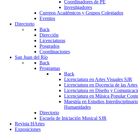
Coordinadores de PE
Investigadores
Cuerpos Académicos y Grupos Colegiados
Eventos
Directorio
Back
Dirección
Licenciaturas
Posgrados
Coordinaciones
San Juan del Río
Back
Programas
Back
Licenciatura en Artes Visuales SJR
Licenciatura en Docencia de las Arte
Licenciatura en Diseño y Comunicaci
Licenciatura en Música Popular Con
Maestría en Estudios Interdisciplinari
Humanidades
Directorio
Escuela de Iniciación Musical SJR
Revista HArtes
Exposiciones