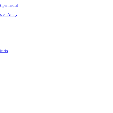
Hipermedial
os en Arte y
itario