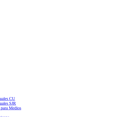
suales CU
suales SJR
 para Medios