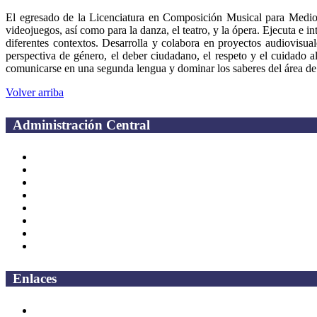
El egresado de la Licenciatura en Composición Musical para Medios A
videojuegos, así como para la danza, el teatro, y la ópera. Ejecuta e i
diferentes contextos. Desarrolla y colabora en proyectos audiovisual
perspectiva de género, el deber ciudadano, el respeto y el cuidado al 
comunicarse en una segunda lengua y dominar los saberes del área d
Volver arriba
Administración Central
Página principal
Rectoría
Secretarías
Direcciones
Coordinaciones
Bachilleres
Facultades
Campus
Enlaces
Correo Empleados UAQ