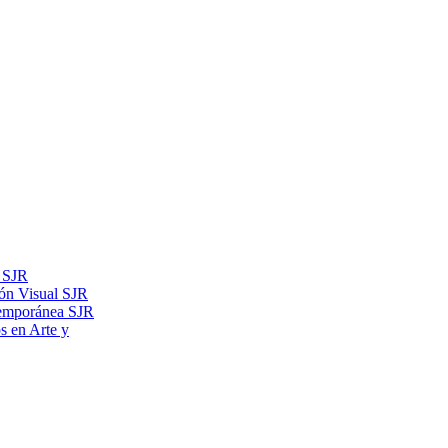
s SJR
ón Visual SJR
temporánea SJR
os en Arte y