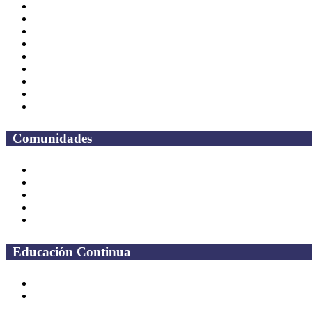
Directorio
CAS
TV UAQ
Radio UAQ
Calendario Escolar
Bibliotecas
Contraloria Social
Mapa de sitio
Preguntas frecuentes
Comunidades
Alumnos
Correo Alumnos UAQ
Solicitud Correo
Docentes
Administrativos
Educación Continua
Programas Educativos
Convocatorias