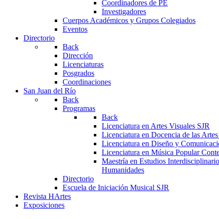
Coordinadores de PE
Investigadores
Cuerpos Académicos y Grupos Colegiados
Eventos
Directorio
Back
Dirección
Licenciaturas
Posgrados
Coordinaciones
San Juan del Río
Back
Programas
Back
Licenciatura en Artes Visuales SJR
Licenciatura en Docencia de las Arte
Licenciatura en Diseño y Comunicaci
Licenciatura en Música Popular Con
Maestría en Estudios Interdisciplinari
Humanidades
Directorio
Escuela de Iniciación Musical SJR
Revista HArtes
Exposiciones