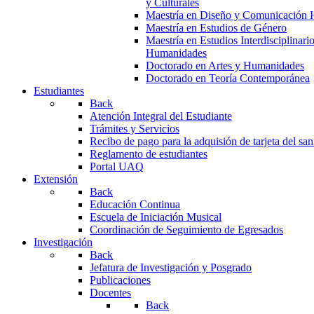
y Culturales
Maestría en Diseño y Comunicación 
Maestría en Estudios de Género
Maestría en Estudios Interdisciplinari
Humanidades
Doctorado en Artes y Humanidades
Doctorado en Teoría Contemporánea
Estudiantes
Back
Atención Integral del Estudiante
Trámites y Servicios
Recibo de pago para la adquisión de tarjeta del san
Reglamento de estudiantes
Portal UAQ
Extensión
Back
Educación Continua
Escuela de Iniciación Musical
Coordinación de Seguimiento de Egresados
Investigación
Back
Jefatura de Investigación y Posgrado
Publicaciones
Docentes
Back