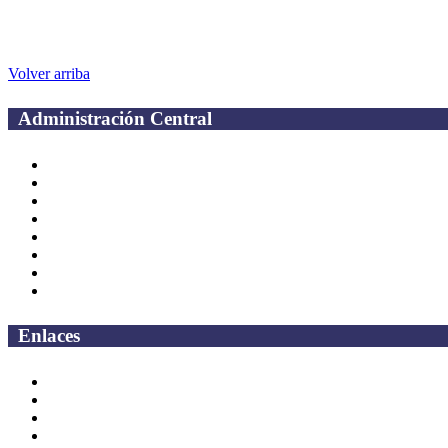
Volver arriba
Administración Central
Página principal
Rectoría
Secretarías
Direcciones
Coordinaciones
Bachilleres
Facultades
Campus
Enlaces
Correo Empleados UAQ
Directorio
CAS
TV UAQ