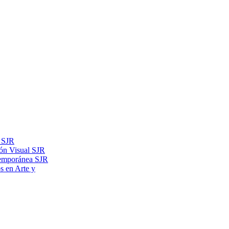
s SJR
ón Visual SJR
temporánea SJR
os en Arte y