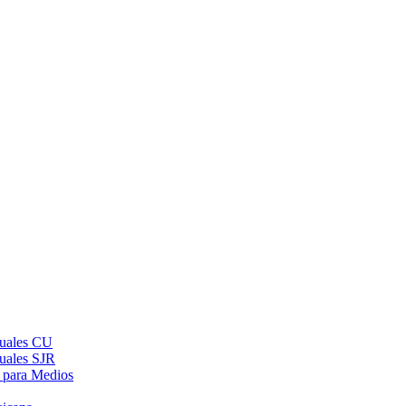
suales CU
suales SJR
 para Medios