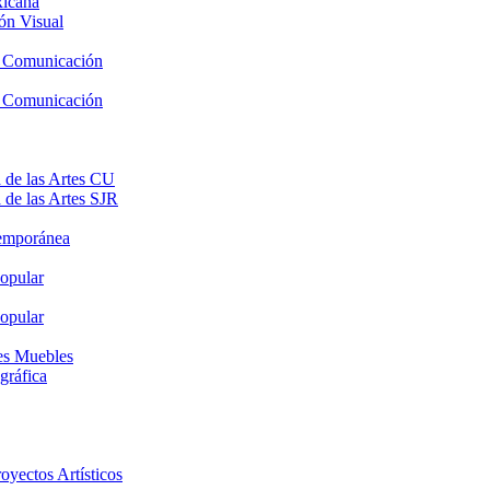
xicana
ón Visual
y Comunicación
y Comunicación
 de las Artes CU
 de las Artes SJR
temporánea
opular
opular
nes Muebles
gráfica
oyectos Artísticos