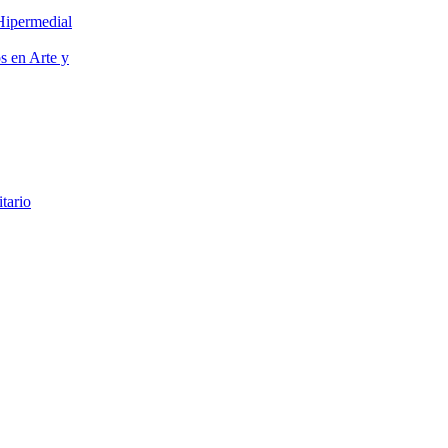
Hipermedial
os en Arte y
itario