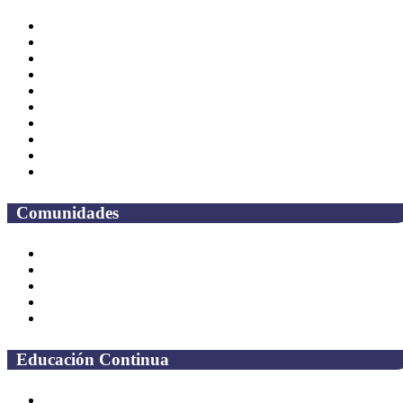
Correo Empleados UAQ
Directorio
CAS
TV UAQ
Radio UAQ
Calendario Escolar
Bibliotecas
Contraloria Social
Mapa de sitio
Preguntas frecuentes
Comunidades
Alumnos
Correo Alumnos UAQ
Solicitud Correo
Docentes
Administrativos
Educación Continua
Programas Educativos