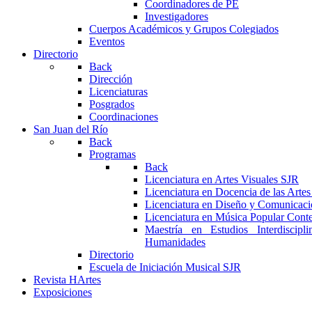
Coordinadores de PE
Investigadores
Cuerpos Académicos y Grupos Colegiados
Eventos
Directorio
Back
Dirección
Licenciaturas
Posgrados
Coordinaciones
San Juan del Río
Back
Programas
Back
Licenciatura en Artes Visuales SJR
Licenciatura en Docencia de las Arte
Licenciatura en Diseño y Comunicaci
Licenciatura en Música Popular Con
Maestría en Estudios Interdiscipl
Humanidades
Directorio
Escuela de Iniciación Musical SJR
Revista HArtes
Exposiciones