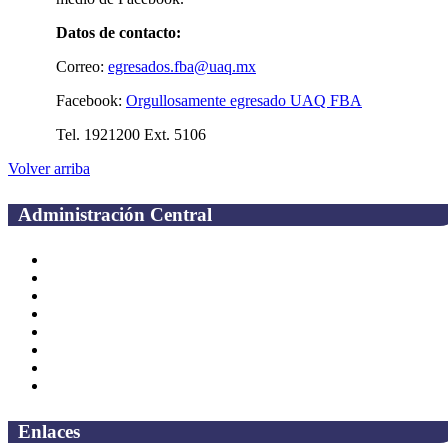
Datos de contacto:
Correo:
egresados.fba@uaq.mx
Facebook:
Orgullosamente egresado UAQ FBA
Tel. 1921200 Ext. 5106
Volver arriba
Administración Central
Página principal
Rectoría
Secretarías
Direcciones
Coordinaciones
Bachilleres
Facultades
Campus
Enlaces