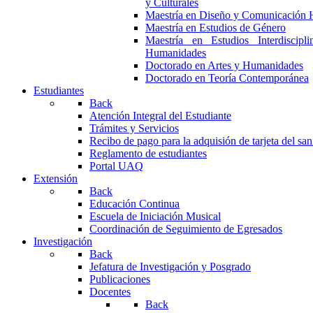
y Culturales
Maestría en Diseño y Comunicación 
Maestría en Estudios de Género
Maestría en Estudios Interdiscipl
Humanidades
Doctorado en Artes y Humanidades
Doctorado en Teoría Contemporánea
Estudiantes
Back
Atención Integral del Estudiante
Trámites y Servicios
Recibo de pago para la adquisión de tarjeta del san
Reglamento de estudiantes
Portal UAQ
Extensión
Back
Educación Continua
Escuela de Iniciación Musical
Coordinación de Seguimiento de Egresados
Investigación
Back
Jefatura de Investigación y Posgrado
Publicaciones
Docentes
Back