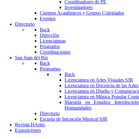
Coordinadores de PE
Investigadores
Cuerpos Académicos y Grupos Colegiados
Eventos
Directorio
Back
Dirección
Licenciaturas
Posgrados
Coordinaciones
San Juan del Río
Back
Programas
Back
Licenciatura en Artes Visuales SJR
Licenciatura en Docencia de las Arte
Licenciatura en Diseño y Comunicaci
Licenciatura en Música Popular Con
Maestría en Estudios Interdiscipl
Humanidades
Directorio
Escuela de Iniciación Musical SJR
Revista HArtes
Exposiciones