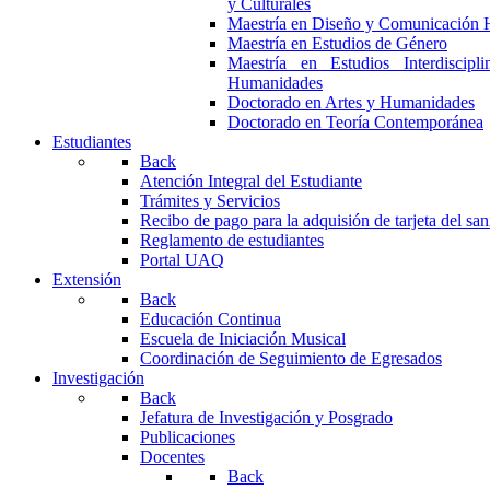
y Culturales
Maestría en Diseño y Comunicación 
Maestría en Estudios de Género
Maestría en Estudios Interdiscipl
Humanidades
Doctorado en Artes y Humanidades
Doctorado en Teoría Contemporánea
Estudiantes
Back
Atención Integral del Estudiante
Trámites y Servicios
Recibo de pago para la adquisión de tarjeta del san
Reglamento de estudiantes
Portal UAQ
Extensión
Back
Educación Continua
Escuela de Iniciación Musical
Coordinación de Seguimiento de Egresados
Investigación
Back
Jefatura de Investigación y Posgrado
Publicaciones
Docentes
Back