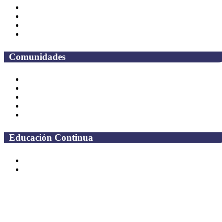
Bibliotecas
Contraloria Social
Mapa de sitio
Preguntas frecuentes
Comunidades
Alumnos
Correo Alumnos UAQ
Solicitud Correo
Docentes
Administrativos
Educación Continua
Programas Educativos
Convocatorias