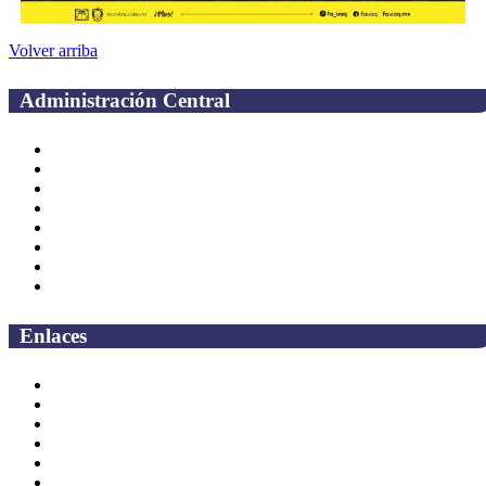
Volver arriba
Administración Central
Página principal
Rectoría
Secretarías
Direcciones
Coordinaciones
Bachilleres
Facultades
Campus
Enlaces
Correo Empleados UAQ
Directorio
CAS
TV UAQ
Radio UAQ
Calendario Escolar